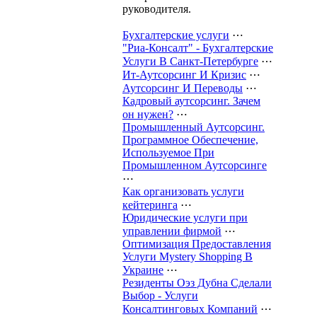
руководителя.
Бухгалтерские услуги
⋯
"Риа-Консалт" - Бухгалтерские
Услуги В Санкт-Петербурге
⋯
Ит-Аутсорсинг И Кризис
⋯
Аутсорсинг И Переводы
⋯
Кадровый аутсорсинг. Зачем
он нужен?
⋯
Промышленный Аутсорсинг.
Программное Обеспечение,
Используемое При
Промышленном Аутсорсинге
⋯
Как организовать услуги
кейтеринга
⋯
Юридические услуги при
управлении фирмой
⋯
Оптимизация Предоставления
Услуги Mystery Shopping В
Украине
⋯
Резиденты Оэз Дубна Сделали
Выбор - Услуги
Консалтинговых Компаний
⋯