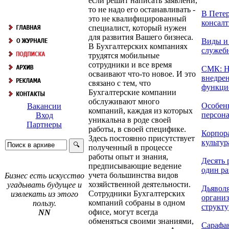
если решит написать заявлени,
то не надо его останавливать -
В Петер
это не квалифицированный
консалт
специалист, который нужен
для развития Вашего бизнеса.
Виды и
В Бухгалтерских компаниях
служеб
трудятся мобильные
сотрудники и все время
СМК: Н
осваивают что-то новое. И это
внедре
связано с тем, что
функцио
Бухгалтерские компании
обслуживают много
Особен
Вакансии
компаний, каждая из которых
персонал
Вход
уникальна в роде своей
Партнеры
работы, в своей специфике.
Корпор
Здесь постоянно присутствует
культур
полученный в процессе
работы опыт и знания,
Десять 
предписывающие ведение
один раз
учета большинства видов
Бизнес есть искусство
хозяйственной деятельности.
угадывать будущее и
Дьявол
Сотрудники Бухгалтерских
извлекать из этого
органи
компаний собраны в одном
пользу.
структу
офисе, могут всегда
NN
обменяться своими знаниями,
Сарафа