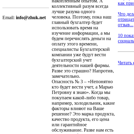
накопленным опытом. А
как при
коллективный разум всегда
лучше разума одного
Что дел
человека. Поэтому, пока наш
Email:
info@zhuk.net
отрица
главный бухгалтер будет
отзыв...
использовать время на
изучение информации, а мы
10 пока
будем перечислять деньги на
социаль
оплату этого времени,
специалисты Бухгалтерской
компании уже будут вести
бухгалтерский учет
Читать 
деятельности нашей фирмы.
Разве это страшно? Напротив,
замечательно.
Опасность № 3 – «Непонятно
кто будет вести учет, а Марью
Петровну я знаю». Когда мы
покупаем какой-либо товар,
например, холодильник, какие
факторы влияют на Ваше
решение? Это марка продукта,
качество продукта, его цена
или гарантийное
обслуживание. Разве нам есть