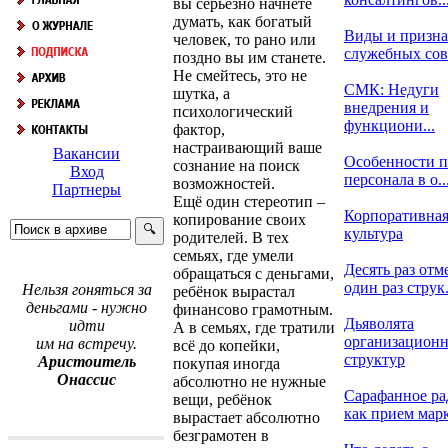
вы серьёзно начнёте
думать, как богатый
Виды и призн
человек, то рано или
служебных со
поздно вы им станете.
Не смейтесь, это не
СМК: Недуги
шутка, а
внедрения и
психологический
функциони...
фактор,
настраивающий ваше
Вакансии
Особенности п
сознание на поиск
Вход
персонала в о..
возможностей.
Партнеры
Ещё один стереотип –
Корпоративна
копирование своих
культура
родителей. В тех
семьях, где умели
Десять раз отм
обращаться с деньгами,
один раз струк.
Нельзя гоняться за
ребёнок вырастал
деньгами - нужно
финансово грамотным.
Дьяволята
идти
А в семьях, где тратили
организацион
им на встречу.
всё до копейки,
структур
Аристоитель
покупая иногда
Онассис
абсолютно не нужные
Сарафанное ра
вещи, ребёнок
как прием марк
вырастает абсолютно
безграмотен в