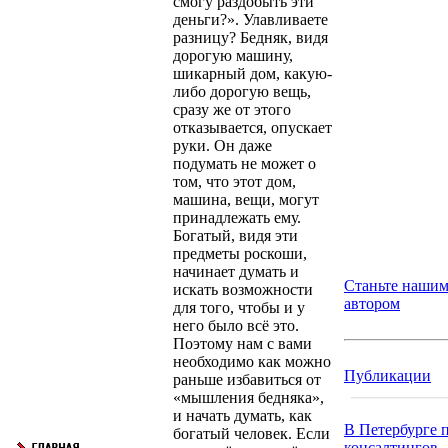
смогу раздобыть эти
деньги?». Улавливаете
разницу? Бедняк, видя
дорогую машину,
шикарный дом, какую-
либо дорогую вещь,
сразу же от этого
отказывается, опускает
руки. Он даже
подумать не может о
том, что этот дом,
машина, вещи, могут
принадлежать ему.
Богатый, видя эти
предметы роскоши,
начинает думать и
Станьте наши
искать возможности
автором
для того, чтобы и у
него было всё это.
Поэтому нам с вами
необходимо как можно
Публикации
раньше избавиться от
«мышления бедняка»,
и начать думать, как
В Петербурге 
богатый человек. Если
консалтингов..