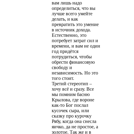
вам лишь надо
определиться, что вы
лучше всего умейте
делать, и как
превратить это умение
в источник дохода.
Естественно, это
потребует затрат сил и
времени, и вам не один
год придётся
потрудиться, чтобы
обрести финансовую
свободу и
независимость. Но это
того стоит.
Третий стереотип –
хочу всё и сразу. Все
мы помним басню
Крылова, где вороне
как-то Бог послал
кусочек сыра, или
сказку про курочку
Рябу, когда она снесла
яичко, да не простое, а
золотое. Так же и в