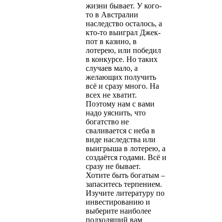
жизни бывает. У кого-
то в Австралии
наследство осталось, а
кто-то выиграл Джек-
пот в казино, в
лотерею, или победил
в конкурсе. Но таких
случаев мало, а
желающих получить
всё и сразу много. На
всех не хватит.
Поэтому нам с вами
надо уяснить, что
богатство не
сваливается с неба в
виде наследства или
выигрыша в лотерею, а
создаётся годами. Всё и
сразу не бывает.
Хотите быть богатым –
запаситесь терпением.
Изучите литературу по
инвестированию и
выберите наиболее
подходящий вам