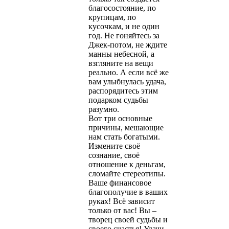
благосостояние, по
крупицам, по
кусочкам, и не один
год. Не гоняйтесь за
Джек-потом, не ждите
манны небесной, а
взгляните на вещи
реально. А если всё же
вам улыбнулась удача,
распорядитесь этим
подарком судьбы
разумно.
Вот три основные
причины, мешающие
нам стать богатыми.
Измените своё
сознание, своё
отношение к деньгам,
сломайте стереотипы.
Ваше финансовое
благополучие в ваших
руках! Всё зависит
только от вас! Вы –
творец своей судьбы и
своего счастья! Удачи