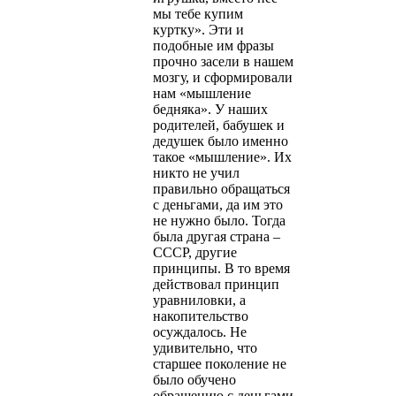
мы тебе купим
куртку». Эти и
подобные им фразы
прочно засели в нашем
мозгу, и сформировали
нам «мышление
бедняка». У наших
родителей, бабушек и
дедушек было именно
такое «мышление». Их
никто не учил
правильно обращаться
с деньгами, да им это
не нужно было. Тогда
была другая страна –
СССР, другие
принципы. В то время
действовал принцип
уравниловки, а
накопительство
осуждалось. Не
удивительно, что
старшее поколение не
было обучено
обращению с деньгами.