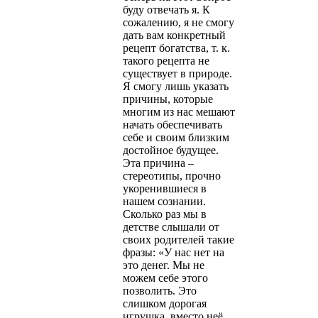
буду отвечать я. К
сожалению, я не смогу
дать вам конкретный
рецепт богатства, т. к.
такого рецепта не
существует в природе.
Я смогу лишь указать
причины, которые
многим из нас мешают
начать обеспечивать
себе и своим близким
достойное будущее.
Эта причина –
стереотипы, прочно
укоренившиеся в
нашем сознании.
Сколько раз мы в
детстве слышали от
своих родителей такие
фразы: «У нас нет на
это денег. Мы не
можем себе этого
позволить. Это
слишком дорогая
игрушка, вместо неё