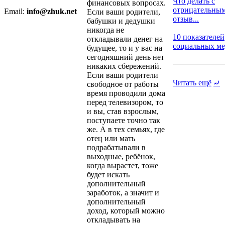
Что делать с
финансовых вопросах.
отрицательны
Email:
info@zhuk.net
Если ваши родители,
отзыв...
бабушки и дедушки
никогда не
10 показателей
откладывали денег на
социальных мед
будущее, то и у вас на
сегодняшний день нет
никаких сбережений.
Если ваши родители
Читать ещё
⤾
свободное от работы
время проводили дома
перед телевизором, то
и вы, став взрослым,
поступаете точно так
же. А в тех семьях, где
отец или мать
подрабатывали в
выходные, ребёнок,
когда вырастет, тоже
будет искать
дополнительный
заработок, а значит и
дополнительный
доход, который можно
откладывать на