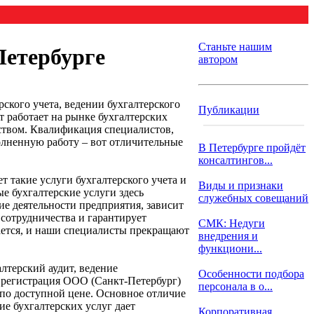
Станьте нашим
Петербурге
автором
ского учета, ведении бухгалтерского
Публикации
ет работает на рынке бухгалтерских
еством. Квалификация специалистов,
олненную работу – вот отличительные
В Петербурге пройдёт
консалтингов...
т такие услуги бухгалтерского учета и
Виды и признаки
е бухгалтерские услуги здесь
служебных совещаний
ие деятельности предприятия, зависит
 сотрудничества и гарантирует
СМК: Недуги
гается, и наши специалисты прекращают
внедрения и
функциони...
алтерский аудит, ведение
Особенности подбора
е регистрация ООО (Санкт-Петербург)
персонала в о...
 по доступной цене. Основное отличие
е бухгалтерских услуг дает
Корпоративная