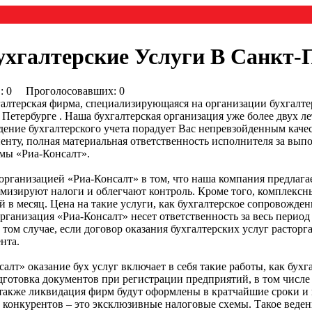
ухгалтерские Услуги В Санкт-
0) : 0 Проголосовавших: 0
алтерская фирма, специализирующаяся на организации бухгалтер
 Петербурге . Наша бухгалтерская организация уже более двух л
едение бухгалтерского учета порадует Вас непревзойденным кач
нту, полная материальная ответственность исполнителя за вып
мы «Риа-Консалт».
рганизацией «Риа-Консалт» в том, что наша компания предлагае
мизируют налоги и облегчают контроль. Кроме того, комплексны
й в месяц. Цена на такие услуги, как бухгалтерское сопровожден
организация «Риа-Консалт» несет ответственность за весь период
том случае, если договор оказания бухгалтерских услуг растор
нта.
алт» оказание бух услуг включает в себя такие работы, как бухг
одготовка документов при регистрации предприятий, в том числ
 также ликвидация фирм будут оформлены в кратчайшие сроки и
 конкурентов – это эксклюзивные налоговые схемы. Такое ведени