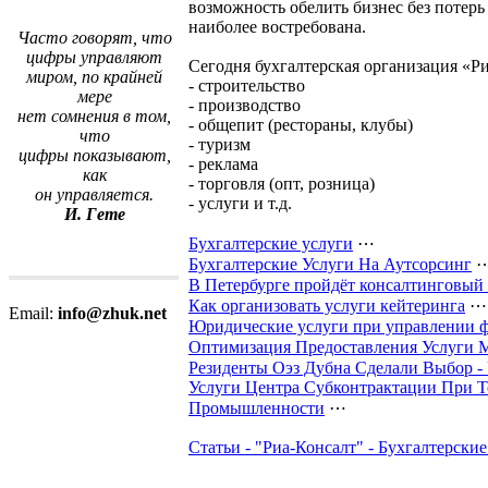
возможность обелить бизнес без потерь
наиболее востребована.
Часто говорят, что
цифры управляют
Сегодня бухгалтерская организация «Ри
миром, по крайней
- строительство
мере
- производство
нет сомнения в том,
- общепит (рестораны, клубы)
что
- туризм
цифры показывают,
- реклама
как
- торговля (опт, розница)
он управляется.
- услуги и т.д.
И. Гете
Бухгалтерские услуги
⋯
Бухгалтерские Услуги На Аутсорсинг
В Петербурге пройдёт консалтинговый
Как организовать услуги кейтеринга
⋯
Email:
info@zhuk.net
Юридические услуги при управлении 
Оптимизация Предоставления Услуги M
Резиденты Оэз Дубна Сделали Выбор -
Услуги Центра Субконтрактации При 
Промышленности
⋯
Статьи - "Риа-Консалт" - Бухгалтерски