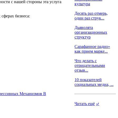
ности с нашей стороны эта услуга
культура
Десять раз отмерь,
 сферах бизнеса:
один раз струк...
Дьяволята
организационных
структур
Сарафанное радио»
как прием марке...
Что делать с
отрицательными
отзыв...
10 показателей
социальных медиа, ...
грессивных Механизмов В
Читать ещё
⤾