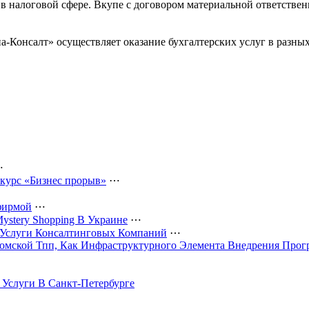
 в налоговой сфере. Вкупе с договором материальной ответствен
а-Консалт» осуществляет оказание бухгалтерских услуг в разных
⋯
 курс «Бизнес прорыв»
⋯
фирмой
⋯
ystery Shopping В Украине
⋯
 Услуги Консалтинговых Компаний
⋯
Томской Тпп, Как Инфраструктурного Элемента Внедрения Про
е Услуги В Санкт-Петербурге