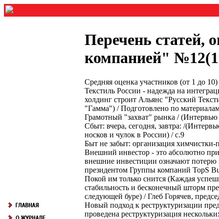
Перечень статей, 
компанией" №12(19
Средняя оценка участников (от 1 до 1
Текстиль России - надежда на интегра
холдинг строит Альянс "Русский Тексти
"Гамма") / Подготовлено по материалам I
Грамотный "захват" рынка / (Интервью
Сбыт: вчера, сегодня, завтра: /(Инте
носков и чулок в России) / с.9
Быт не забыт: организация химчистки-п
Внешний инвестор - это абсолютно пр
внешние инвестиции означают потерю в
президентом Группы компаний TopS Busi
Покой им только снится (Каждая успеш
стабильность и бесконечный шторм прев
следующей буре) / Глеб Горячев, предс
Новый подход к реструктуризации пред
проведена реструктуризация нескольких