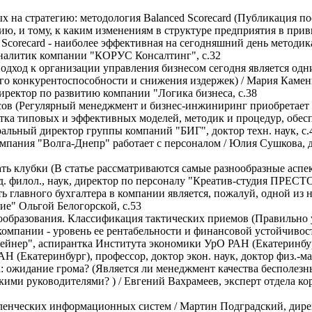
 на стратегию: методология Balanced Scorecard (Публикация п
ию, и тому, к каким изменениям в структуре предприятия в при
Scorecard - наиболее эффективная на сегодняшний день методик
аналитик компании "КОРУС Консалтинг", с.32
дход к организации управления бизнесом сегодня является одн
го конкурентоспособности и снижения издержек) / Мария Каме
иректор по развитию компании "Логика бизнеса, с.38
ов (Регулярный менеджмент и бизнес-инжиниринг приобретает 
отка типовых и эффективных моделей, методик и процедур, обе
ральный директор группы компаний "БИГ", доктор техн. наук, с.
мпания "Волга-Днепр" работает с персоналом / Юлия Сушкова, 
ть клубки (В статье рассматриваются самые разнообразные асп
. филол., наук, директор по персоналу "Креатив-студия ПРЕСТО
ь главного бухгалтера в компании является, пожалуй, одной из
ие" Ольгой Белогорской, с.53
ообразования. Классификация тактических приемов (Правильно
компании - уровень ее рентабельности и финансовой устойчивос
ейнер", аспирантка Института экономики УрО РАН (Екатеринбур
(Екатеринбург), профессор, доктор экон. наук, доктор физ.-мат
: ожидание грома? (Является ли менеджмент качества бесполезн
скими руководителями? ) / Евгений Вахрамеев, эксперт отдела 
ленческих информационных систем / Мартин Подградский, дирек