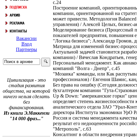
с.24
Построение компаний, ориентированных
компании, ориентированной на стратег
может привести. Методология Balanced 
управления) / Алексей Целых, бизнес-
Моделирование бизнеса (Процессный по
показателей предприятия, повышения е
Вакансии
"Логика бизнеса"; Александр Громов, д
Вход
Матрица для изменений бизнес-процесс
Партнеры
Актуальной задачей становится разраб
компании) / Вячеслав Кондратьев, гене
Персональный менеджмент. Как авиако
компаний "Волга - Днепр", с.45
"Мозаика" команды, или Как распутыва
профессионалов) / Евгения Шамис, канд
Цивилизация - это
Без права на оишбку (Сегодня должност
стадия развития
бухгалтером компании "Гута-Страхован
общества, на которой
Up & Down: "американские горки" цен
ничего нельзя сделать
определяет степень жизнеспособности 
без
аналитического отдела ЗАО "Урал-Конт
финансирования.
директора Института экономики УрО РАН 
Из книги Э.Маккензи
Россия и система менеджмента качества
"14 000 фраз..."
результат его недооцененности россий
"Метрополь", с.63
Консалтинг в области внедрения управ