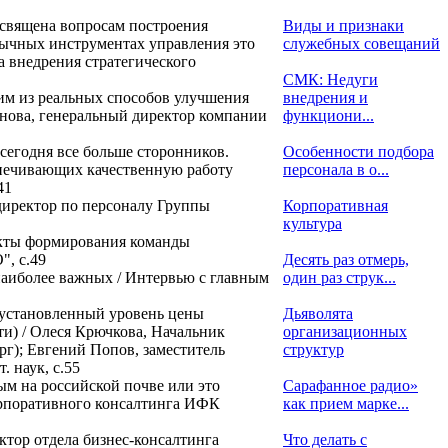
освящена вопросам построения
Виды и признаки
вычных инструментах управления это
служебных совещаний
а внедрения стратегического
СМК: Недуги
им из реальных способов улучшения
внедрения и
ннова, генеральный директор компании
функциони...
сегодня все больше сторонников.
Особенности подбора
спечивающих качественную работу
персонала в о...
41
директор по персоналу Группы
Корпоративная
культура
екты формирования команды
", с.49
Десять раз отмерь,
 наиболее важных / Интервью с главным
один раз струк...
 установленный уровень цены
Дьяволята
ти) / Олеся Крючкова, Начальник
организационных
г); Евгений Попов, заместитель
структур
. наук, с.55
ым на российской почве или это
Сарафанное радио»
корпоративного консалтинга ИФК
как прием марке...
тор отдела бизнес-консалтинга
Что делать с