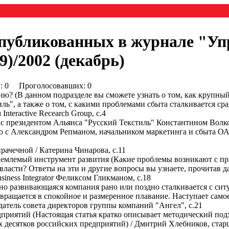
опубликованных в журнале "Уп
)/2002 (декабрь)
0) : 0 Проголосовавших: 0
цию? (В данном подразделе вы сможете узнать о том, как крупн
ль", а также о том, с какими проблемами сбыта сталкивается с
nteractive Recearch Group, с.4
 с президентом Альянса "Русский Текстиль" Константином Волко
рвью с Александром Репманом, начальником маркетинга и сбыта 
рачечной / Катерина Чинарова, с.11
иемлемый инструмент развития (Какие проблемы возникают с пр
ласти? Ответы на эти и другие вопросы вы узнаете, прочитав д
ness Integrator Феликсом Гликманом, с.18
но развивающаяся компания рано или поздно сталкивается с сит
ращается в спокойное и размеренное плавание. Наступает самое
едатель совета директоров группы компаний "Ангел", с.21
приятий (Настоящая статья кратко описывает методический подх
 десятков российских предприятий) / Дмитрий Хлебников, старш