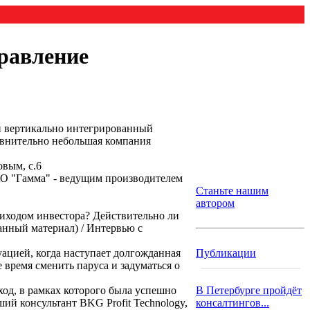
равление
ый вертикально интегрированный
равнительно небольшая компания
вым, с.6
ОАО "Гамма" - ведущим производителем
Станьте нашим
автором
иходом инвестора? Действительно ли
анный материал) / Интервью с
уацией, когда наступает долгожданная
Публикации
 время сменить паруса и задуматься о
од, в рамках которого была успешно
В Петербурге пройдёт
ий консультант BKG Profit Technology,
консалтингов...