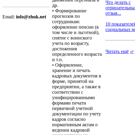
Что делать с
др.
отрицательн
• Формирование
отзыв...
прогнозов по
Email:
info@zhuk.net
сотрудникам:
10 показателе
оформление пенсии (в
социальных ме
том числе и льготной),
снятие с воинского
учета по возрасту,
достижения
Читать ещё
⤾
определенного возраста
и т.п.
• Оформление,
хранение и печать
кадровых документов в
форме, принятой на
предприятии, а также в
соответствии с
унифицированными
формами печати
первичной учетной
документации по учету
кадров согласно
нормативным актам о
ведении кадровой