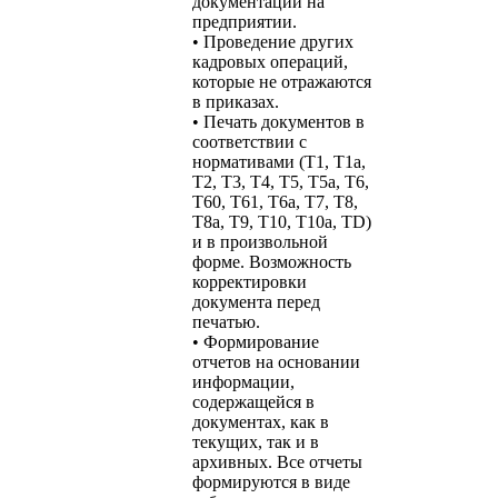
документации на
предприятии.
• Проведение других
кадровых операций,
которые не отражаются
в приказах.
• Печать документов в
соответствии с
нормативами (T1, T1a,
T2, T3, T4, T5, T5a, T6,
T60, T61, T6a, T7, T8,
T8a, T9, T10, T10a, TD)
и в произвольной
форме. Возможность
корректировки
документа перед
печатью.
• Формирование
отчетов на основании
информации,
содержащейся в
документах, как в
текущих, так и в
архивных. Все отчеты
формируются в виде