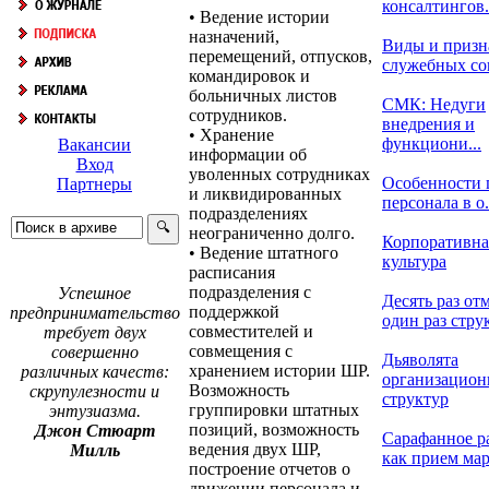
консалтингов.
• Ведение истории
назначений,
Виды и призн
перемещений, отпусков,
служебных с
командировок и
больничных листов
СМК: Недуги
сотрудников.
внедрения и
• Хранение
функциони...
Вакансии
информации об
Вход
уволенных сотрудниках
Особенности 
Партнеры
и ликвидированных
персонала в о.
подразделениях
неограниченно долго.
Корпоративна
• Ведение штатного
культура
расписания
подразделения с
Успешное
Десять раз отм
поддержкой
предпринимательство
один раз струк
совместителей и
требует двух
совмещения с
совершенно
Дьяволята
хранением истории ШР.
различных качеств:
организацио
Возможность
скрупулезности и
структур
группировки штатных
энтузиазма.
позиций, возможность
Джон Стюарт
Сарафанное р
ведения двух ШР,
Милль
как прием марк
построение отчетов о
движении персонала и