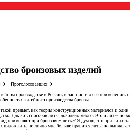
ство бронзовых изделий
0) : 0 Проголосовавших: 0
тейном производстве в России, в частности о его применении, п
собенностях литейного производства бронзы.
такой предмет, как теория конструкционных материалов и один 
дство. Дак вот, способов литья довольно много: Это и литьё по 
 вид применяют при бронзовом литье? Я думаю, что при литье та
 видов лить, но лично мне больше нравится литьё по выплаляе