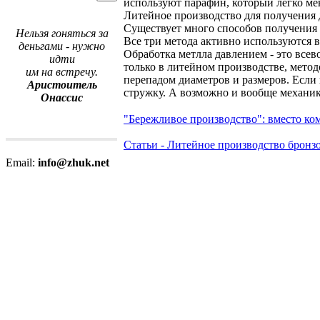
используют парафин, который легко мен
Литейное производство для получения 
Существует много способов получения 
Нельзя гоняться за
Все три метода активно используются 
деньгами - нужно
Обработка метлла давлением - это все
идти
только в литейном производстве, метод
им на встречу.
перепадом диаметров и размеров. Если 
Аристоитель
стружку. А возможно и вообще механико
Онассис
"Бережливое производство": вместо ко
Статьи - Литейное производство бронз
Email:
info@zhuk.net