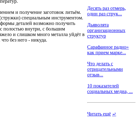
ператур.
Десять раз отмерь,
лением и получение заготовок литьём.
один раз струк...
а(стружки) специальным инструментом.
е формы деталей возможно получить
Дьяволята
 с полостью внутри, с большим
организационных
тяжело и слишком много металла уйдёт в
структур
то без него - никуда.
Сарафанное радио»
как прием марке...
Что делать с
отрицательными
отзыв...
10 показателей
социальных медиа, ...
Читать ещё
⤾