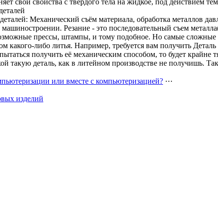
яет свои свойства с твердого тела на жидкое, под действием тем
деталей
деталей: Механический съём материала, обработка металлов дав
в машиностроении. Резание - это последовательный съем металл
возможные прессы, штампы, и тому подобное. Но самые сложны
ом какого-либо литья. Например, требуется вам получить Деталь
пытаться получить её механическим способом, то будет крайне 
й такую деталь, как в литейном производстве не получишь. Так ч
мпьютеризации или вместе с компьютеризацией?
⋯
овых изделий