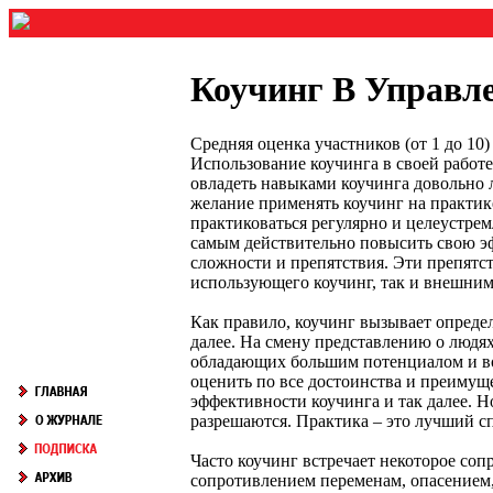
Коучинг В Управл
Средняя оценка участников (от 1 до 1
Использование коучинга в своей работ
овладеть навыками коучинга довольно л
желание применять коучинг на практике 
практиковаться регулярно и целеустре
самым действительно повысить свою эф
сложности и препятствия. Эти препятс
использующего коучинг, так и внешним
Как правило, коучинг вызывает опреде
далее. На смену представлению о людях
обладающих большим потенциалом и во
оценить по все достоинства и преимуще
эффективности коучинга и так далее. Н
разрешаются. Практика – это лучший с
Часто коучинг встречает некоторое соп
сопротивлением переменам, опасением,