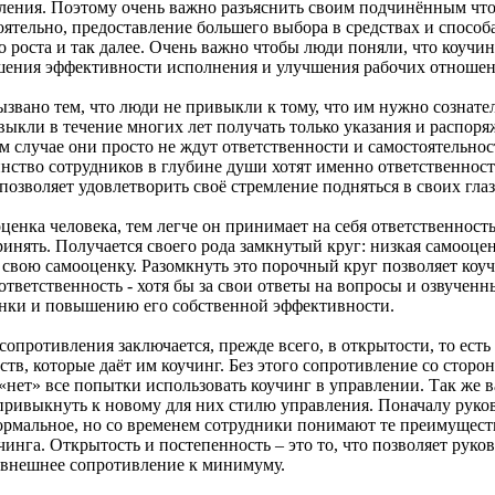
ения. Поэтому очень важно разъяснить своим подчинённым что
оятельно, предоставление большего выбора в средствах и способ
 роста и так далее. Очень важно чтобы люди поняли, что коучин
ышения эффективности исполнения и улучшения рабочих отношен
вано тем, что люди не привыкли к тому, что им нужно сознател
ыкли в течение многих лет получать только указания и распоряж
том случае они просто не ждут ответственности и самостоятельно
нство сотрудников в глубине души хотят именно ответственности
позволяет удовлетворить своё стремление подняться в своих гла
ценка человека, тем легче он принимает на себя ответственность
инять. Получается своего рода замкнутый круг: низкая самооценк
свою самооценку. Разомкнуть это порочный круг позволяет коуч
ответственность - хотя бы за свои ответы на вопросы и озвученн
нки и повышению его собственной эффективности.
опротивления заключается, прежде всего, в открытости, то ест
ств, которые даёт им коучинг. Без этого сопротивление со стор
 «нет» все попытки использовать коучинг в управлении. Так же 
привыкнуть к новому для них стилю управления. Поначалу руко
нормальное, но со временем сотрудники понимают те преимуществ
инга. Открытость и постепенность – это то, что позволяет руко
м внешнее сопротивление к минимуму.