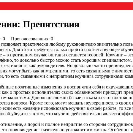
ении: Препятствия
0) : 0 Проголосовавших: 0
е позволяет практически любому руководителю значительно пов
егко. Для этого требуется только пройти соответствующее обучен
– в противном случае он так и останется теорией. Коучинг – это
млённо, то довольно быстро можно стать хорошим специалистом
фективность как руководителя. Но довольно часто при внедрен
твия могут быть как внутренними, то есть связанными с личнос
и, то есть связанными с неприятием коучинга сотрудниками ком
лённые позитивные изменения в восприятии себя и окружающих:
 как о простых исполнителях своих обязанностей приходит пред
зможностями. Довольно сложно бывает отказаться от постоянны
ства вопроса. Кроме того, могут мешать неуверенность в своих 
о если есть желание использовать коучинг в своей работе, то вс
пособ убедиться в том, что коучинг действительно является эф
ротивление, а порой и полное неприятие со стороны сотруднико
 что нововведение значительно усложнит им жизнь. Особенно эт