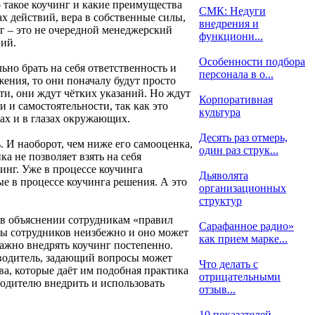
 такое коучинг и какие преимущества
СМК: Недуги
ах действий, вера в собственные силы,
внедрения и
г – это не очередной менеджерский
функциони...
ий.
Особенности подбора
ьно брать на себя ответственность и
персонала в о...
ения, то они поначалу будут просто
сти, они ждут чётких указаний. Но ждут
Корпоративная
 и самостоятельности, так как это
культура
зах и в глазах окружающих.
Десять раз отмерь,
. И наоборот, чем ниже его самооценка,
один раз струк...
а не позволяет взять на себя
инг. Уже в процессе коучинга
Дьяволята
ые в процессе коучинга решения. А это
организационных
структур
ь в объяснении сотрудникам «правил
Сарафанное радио»
оны сотрудников неизбежно и оно может
как прием марке...
важно внедрять коучинг постепенно.
водитель, задающий вопросы может
Что делать с
а, которые даёт им подобная практика
отрицательными
водителю внедрить и использовать
отзыв...
10 показателей