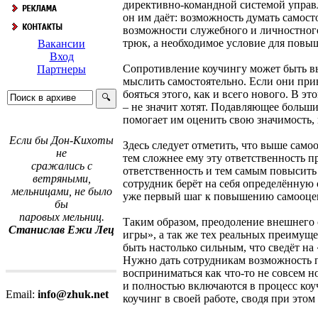
директивно-командной системой управл
он им даёт: возможность думать самост
возможности служебного и личностного
трюк, а необходимое условие для пов
Вакансии
Вход
Сопротивление коучингу может быть выз
Партнеры
мыслить самостоятельно. Если они прив
бояться этого, как и всего нового. В э
– не значит хотят. Подавляющее больши
помогает им оценить свою значимость, 
Если бы Дон-Кихоты
Здесь следует отметить, что выше самоо
не
тем сложнее ему эту ответственность пр
сражались с
ответственность и тем самым повысить 
ветряными,
сотрудник берёт на себя определённую 
мельницами, не было
уже первый шаг к повышению самооце
бы
паровых мельниц.
Таким образом, преодоление внешнего с
Станислав Ежи Лец
игры», а так же тех реальных преимуще
быть настолько сильным, что сведёт на
Нужно дать сотрудникам возможность 
восприниматься как что-то не совсем 
и полностью включаются в процесс коуч
Email:
info@zhuk.net
коучинг в своей работе, сводя при это