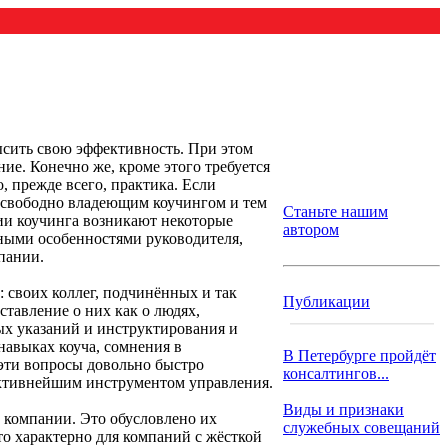
ысить свою эффективность. При этом
ие. Конечно же, кроме этого требуется
, прежде всего, практика. Если
, свободно владеющим коучингом и тем
Станьте нашим
ии коучинга возникают некоторые
автором
тными особенностями руководителя,
пании.
 своих коллег, подчинённых и так
Публикации
ставление о них как о людях,
х указаний и инструктирования и
навыках коуча, сомнения в
В Петербурге пройдёт
е эти вопросы довольно быстро
консалтингов...
фективнейшим инструментом управления.
Виды и признаки
в компании. Это обусловлено их
служебных совещаний
о характерно для компаний с жёсткой