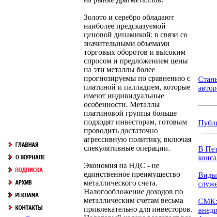
Золото и серебро обладают
наиболее предсказуемой
ценовой динамикой: в связи со
значительными объемами
торговых оборотов и высоким
спросом и предложением цены
на эти металлы более
прогнозируемы по сравнению с
Стан
платиной и палладием, которые
авто
имеют индивидуальные
особенности. Металлы
платиновой группы больше
подходят инвесторам, готовым
Публ
проводить достаточно
агрессивную политику, включая
спекулятивные операции.
В Пет
конса
Экономия на НДС - не
единственное преимущество
Виды
металлического счета.
служ
Налогообложение доходов по
металлическим счетам весьма
СМК:
привлекательно для инвесторов.
внедр