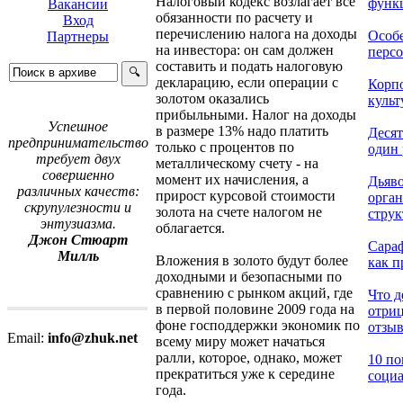
Налоговый кодекс возлагает все
функц
Вакансии
обязанности по расчету и
Вход
перечислению налога на доходы
Особ
Партнеры
на инвестора: он сам должен
персо
составить и подать налоговую
декларацию, если операции с
Корп
золотом оказались
культ
прибыльными. Налог на доходы
Успешное
в размере 13% надо платить
Десят
предпринимательство
только с процентов по
один 
требует двух
металлическому счету - на
совершенно
момент их начисления, а
Дьяво
различных качеств:
прирост курсовой стоимости
орга
скрупулезности и
золота на счете налогом не
струк
энтузиазма.
облагается.
Джон Стюарт
Сара
Милль
Вложения в золото будут более
как п
доходными и безопасными по
сравнению с рынком акций, где
Что д
в первой половине 2009 года на
отри
фоне господдержки экономик по
отзыв.
Email:
info@zhuk.net
всему миру может начаться
ралли, которое, однако, может
10 по
прекратиться уже к середине
социа
года.