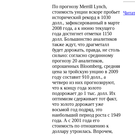
По прогнозу Merrill Lynch,
стоимость унции вскоре пробьет
Читат
исторический рекорд в 1030
долл., зафиксированный в марте
2008 года, а к июню текущего
года достигнет отметки 1150
долл. Большинство аналитиков
также ждут, что драгметалл
будет дорожать, правда, не столь
сильно: согласно срединному
прогнозу 20 аналитиков,
опрошенных Bloomberg, средняя
цена за тройскую унцию в 2009
году составит 910 долл., а
четверо из них прогнозируют,
что к концу года золото
подорожает до 1 тыс. долл. Их
оптимизм сдерживает тот факт,
что золото дорожает уже
восьмой год подряд, это
наибольший период роста с 1949
года. А с 2001 года его
стоимость по отношению к
доллару утроилась. Впрочем,