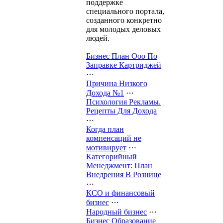
поддержке
специального портала,
созданного конкретно
для молодых деловых
людей.
Бизнес План Ооо По
Заправке Картриджей
⋯
Причина Низкого
Дохода №1
⋯
Психология Рекламы.
Рецепты Для Дохода
⋯
Когда план
компенсаций не
мотивирует
⋯
Категорийный
Менеджмент: План
Внедрения В Рознице
⋯
КСО и финансовый
бизнес
⋯
Народный бизнес
⋯
Бизнес Образование