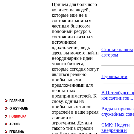
Причём для большого
количества людей,
которые еще не в
состоянии заняться
частным бизнесом
подобный ресурс в
состоянии оказаться
источником
вдохновения, ведь
Станьте нашим
здесь вы можете найти
автором
неординарные идеи
малого бизнеса,
которые сегодня могут
являться реально
Публикации
прибыльными
предложениями для
неопытных
В Петербурге п
предпринимателей. К
консалтингов...
слову, одним из
прибыльных типов
Виды и призна
отраслей в наше время
служебных сов
становится
агротуризм. Детали
СМК: Недуги
такого типа отрасли
внедрения и
как базы для частного