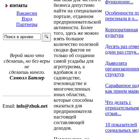
функциони...
бизнеса допустимо
найти на специальном
Особенности п
Вакансии
портале, отданном
персонала в о...
Вход
предпринимательской
Партнеры
активности. Более
Корпоративная
того, здесь же можно
культура
взять большое
количество полезной
Десять раз отме
сводки фактов не
один раз струк..
только об создании
Верой мало что
самой усадьбы для
сделаешь, но без веры
Дьяволята
агротуризма, а
не
организационн
вдобавок и о
сделаешь ничего.
структур
садоводстве,
Сэмюэл Батлер
пчеловодстве и
Сарафанное ра
многочисленных
как прием марке
иных областях,
которые способны
Что делать с
оказаться для
Email:
info@zhuk.net
отрицательным
предпринимателя
отзыв...
настоящей
составляющей
10 показателей
доходов.
социальных меди