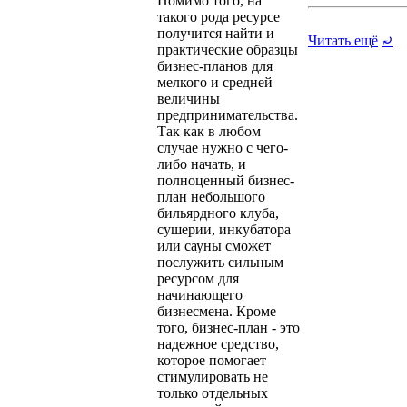
Помимо того, на
такого рода ресурсе
получится найти и
Читать ещё
⤾
практические образцы
бизнес-планов для
мелкого и средней
величины
предпринимательства.
Так как в любом
случае нужно с чего-
либо начать, и
полноценный бизнес-
план небольшого
бильярдного клуба,
сушерии, инкубатора
или сауны сможет
послужить сильным
ресурсом для
начинающего
бизнесмена. Кроме
того, бизнес-план - это
надежное средство,
которое помогает
стимулировать не
только отдельных