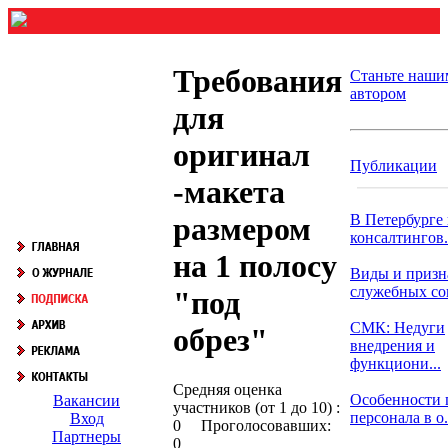
Требования
Станьте наши
автором
для
оригинал
Публикации
-макета
В Петербурге
размером
консалтингов.
на 1 полосу
Виды и призн
служебных с
"под
СМК: Недуги
обрез"
внедрения и
функциони...
Средняя оценка
Особенности 
Вакансии
участников (от 1 до 10) :
персонала в о.
Вход
0 Проголосовавших:
Партнеры
0