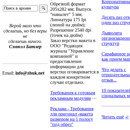
Корпоративна
Обрезной формат
культура
205х282 мм; Выпуск
"навылет" 5 мм;
Десять раз отм
Линиатура 175 Ipi
один раз струк
(линий на дюйм);
Верой мало что
Разрешение 2540 dpi
сделаешь, но без веры
Дьяволята
(точек на дюйм)
не
организацио
Заказ верстки макета в
сделаешь ничего.
структур
ООО "Редакция
Сэмюэл Батлер
журнала "Управление
Сарафанное р
компанией" и
как прием марк
предоставление
информации для
Что делать с
верстки оговаривается в
Email:
info@zhuk.net
отрицательн
каждом конкретном
отзыв...
случаи отдельно.
10 показателе
Требования к готовым
социальных ме
рекламным модулям
⋯
Реклама - Требования
для оригинал -макета
Читать ещё
⤾
размером на 1 полосу
"под обрез"