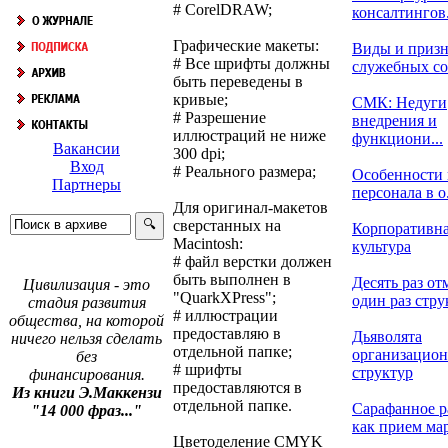
# CorelDRAW;
консалтингов.
Графические макеты:
Виды и приз
# Все шрифты должны
служебных с
быть переведены в
кривые;
СМК: Недуги
# Разрешение
внедрения и
иллюстраций не ниже
функциони...
Вакансии
300 dpi;
Вход
# Реального размера;
Особенности 
Партнеры
персонала в о.
Для оригинал-макетов
сверстанных на
Корпоративн
Macintosh:
культура
# файл верстки должен
быть выполнен в
Десять раз от
Цивилизация - это
"QuarkXPress";
один раз струк
стадия развития
# иллюстрации
общества, на которой
предоставляю в
Дьяволята
ничего нельзя сделать
отдельной папке;
организацио
без
# шрифты
структур
финансирования.
предоставляются в
Из книги Э.Маккензи
отдельной папке.
Сарафанное р
"14 000 фраз..."
как прием мар
Цветоделение CMYK