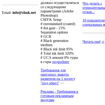
должно осуществляться
Что делать с
со следующими
отрицательн
параметрами (Adobe
отзыв...
Email:
info@zhuk.net
Photoshop):
CMYK Setup
10 показателе
# eurostandard (coated)
социальных ме
# dot gain - 15%
Separation options
# GCR
# Black generation
Читать ещё
⤾
medium
# Black ink limit 95%
# Total ink limit 320%
# UCA amount 0%
туры
в горы
подробнее
Требования для
оригинал -макета
размером на 1 полосу
"под обрез"
⋯
Реклама - Требования к
готовым рекламным
модулям