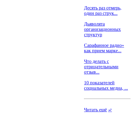
Десять раз отмерь,
один раз струк...
Дьяволята
организационных
структур
Сарафанное радио»
как прием марке...
Что делать с
отрицательными
отзыв...
10 показателей
социальных медиа, ...
Читать ещё
⤾