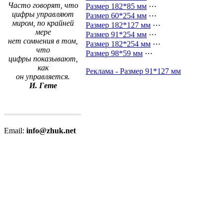
Часто говорят, что
Размер 182*85 мм
⋯
цифры управляют
Размер 60*254 мм
⋯
миром, по крайней
Размер 182*127 мм
⋯
мере
Размер 91*254 мм
⋯
нет сомнения в том,
Размер 182*254 мм
⋯
что
Размер 98*59 мм
⋯
цифры показывают,
как
Реклама - Размер 91*127 мм
он управляется.
И. Гете
Email:
info@zhuk.net