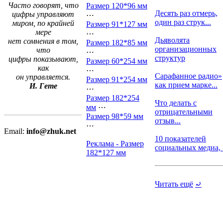
Часто говорят, что
Размер 120*96 мм
Десять раз отмерь,
цифры управляют
⋯
один раз струк...
миром, по крайней
Размер 91*127 мм
мере
⋯
Дьяволята
нет сомнения в том,
Размер 182*85 мм
организационных
что
⋯
структур
цифры показывают,
Размер 60*254 мм
как
⋯
Сарафанное радио»
он управляется.
Размер 91*254 мм
как прием марке...
И. Гете
⋯
Размер 182*254
Что делать с
мм
⋯
отрицательными
Размер 98*59 мм
отзыв...
⋯
Email:
info@zhuk.net
10 показателей
Реклама - Размер
социальных медиа, .
182*127 мм
Читать ещё
⤾