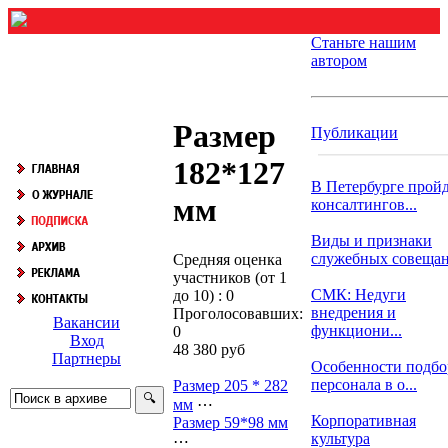
Станьте нашим
автором
Размер
Публикации
182*127
В Петербурге прой
мм
консалтингов...
Виды и признаки
служебных совеща
Средняя оценка
участников (от 1
СМК: Недуги
до 10) : 0
внедрения и
Проголосовавших:
Вакансии
функциони...
0
Вход
48 380 руб
Партнеры
Особенности подбо
персонала в о...
Размер 205 * 282
мм
⋯
Корпоративная
Размер 59*98 мм
культура
⋯