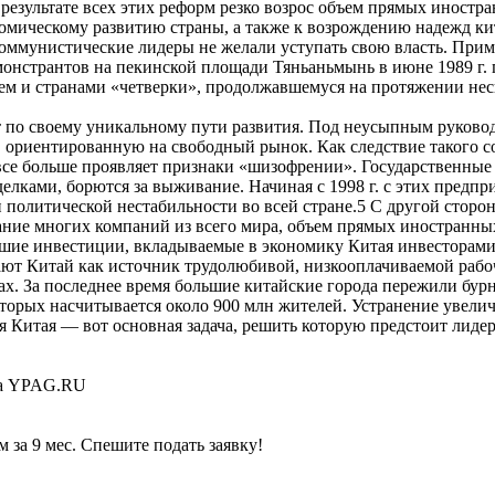
результате всех этих реформ резко возрос объем прямых иност
номическому развитию страны, а также к возрождению надежд ки
коммунистические лидеры не желали уступать свою власть. При
монстрантов на пекинской площади Тяньаньмынь в июне 1989 г.
м и странами «четверки», продолжавшемуся на протяжении неск
т по своему уникальному пути развития. Под неусыпным руков
 ориентированную на свободный рынок. Как следствие такого 
все больше проявляет признаки «шизофрении». Государственные 
лками, борются за выживание. Начиная с 1998 г. с этих предпр
 политической нестабильности во всей стране.5 С другой стор
ние многих компаний из всего мира, объем прямых иностранных 
шие инвестиции, вкладываемые в экономику Китая инвесторами-
ют Китай как источник трудолюбивой, низкооплачиваемой рабо
нах. За последнее время большие китайские города пережили бурн
 которых насчитывается около 900 млн жителей. Устранение уве
я Китая — вот основная задача, решить которую предстоит лиде
 на YPAG.RU
 за 9 мес. Спешите подать заявку!