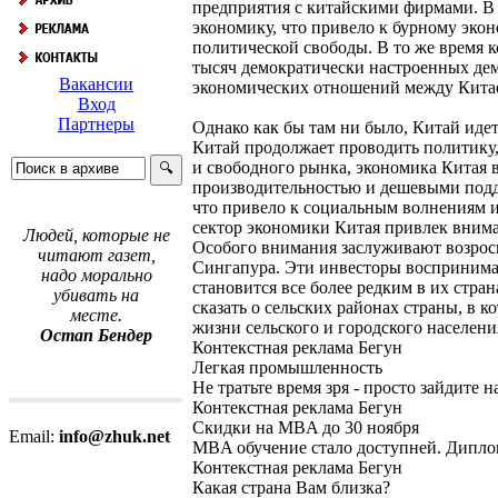
предприятия с китайскими фирмами. В 
экономику, что привело к бурному эко
политической свободы. В то же время 
тысяч демократически настроенных де
Вакансии
экономических отношений между Китае
Вход
Партнеры
Однако как бы там ни было, Китай иде
Китай продолжает проводить политику,
и свободного рынка, экономика Китая 
производительностью и дешевыми подде
что привело к социальным волнениям и
сектор экономики Китая привлек внима
Людей, которые не
Особого внимания заслуживают возрос
читают газет,
Сингапура. Эти инвесторы воспринима
надо морально
становится все более редким в их стра
убивать на
сказать о сельских районах страны, в
месте.
жизни сельского и городского населени
Остап Бендер
Контекстная реклама Бегун
Легкая промышленность
Не тратьте время зря - просто зайдите
Контекстная реклама Бегун
Скидки на MBA до 30 ноября
Email:
info@zhuk.net
MBA обучение стало доступней. Диплом
Контекстная реклама Бегун
Какая страна Вам близка?