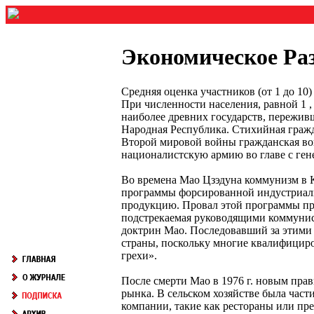
Экономическое Ра
Средняя оценка участников (от 1 до 1
При численности населения, равной 1 ,
наиболее древних государств, переживши
Народная Республика. Стихийная гражд
Второй мировой войны гражданская вой
националистскую армию во главе с ге
Во времена Мао Цзэдуна коммунизм в К
программы форсированной индустриали
продукцию. Провал этой программы при
подстрекаемая руководящими коммунист
доктрин Мао. Последовавший за этими 
страны, поскольку многие квалифицир
грехи».
После смерти Мао в 1976 г. новым пра
рынка. В сельском хозяйстве была час
компании, такие как рестораны или п