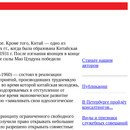
ре. Кроме того, Китай — одно из
х гг., когда была образована Китайская
931 г. После изгнания японцев в конце
ие силы Мао Цзэдуна победили
Станьте нашим
автором
-1960) — состоял в реализации
дприятий, производивших трудоемкую
 во время которой китайская молодежь,
Публикации
подозреваемых в отступлении от
ое время экономическое развитие
ю «замаливать свои идеологические
В Петербурге пройдёт
консалтингов...
 принципу ограниченного свободного
Виды и признаки
 получили право открывать небольшие
служебных совещаний
ло разрешено открывать совместные