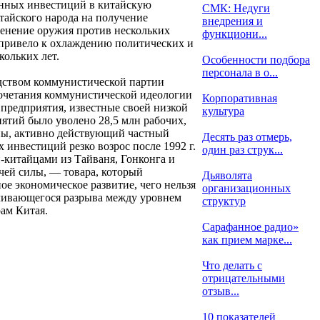
ранных инвестиций в китайскую
СМК: Недуги
тайского народа на получение
внедрения и
менение оружия против нескольких
функциони...
 привело к охлаждению политических и
ольких лет.
Особенности подбора
персонала в о...
одством коммунистической партии
сочетания коммунистической идеологии
Корпоративная
предприятия, известные своей низкой
культура
иятий было уволено 28,5 млн рабочих,
оны, активно действующий частный
Десять раз отмерь,
инвестиций резко возрос после 1992 г.
один раз струк...
китайцами из Тайваня, Гонконга и
чей силы, — товара, который
Дьяволята
ое экономическое развитие, чего нельзя
организационных
личивающегося разрыва между уровнем
структур
рам Китая.
Сарафанное радио»
как прием марке...
Что делать с
отрицательными
отзыв...
10 показателей