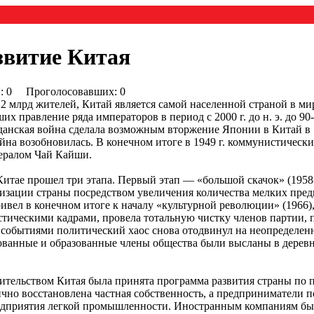
звитие Китая
0) : 0 Проголосовавших: 0
 2 млрд жителей, Китай является самой населенной страной в ми
х правление ряда императоров в период с 2000 г. до н. э. до 90-
анская война сделала возможным вторжение Японии в Китай в 1
на возобновилась. В конечном итоге в 1949 г. коммунистическ
нералом Чай Кайши.
итае прошел три этапа. Первый этап — «большой скачок» (1958
зации страны посредством увеличения количества мелких пре
вел в конечном итоге к началу «культурной революции» (1966),
ическими кадрами, провела тотальную чистку членов партии, 
событиями политический хаос снова отодвинул на неопределенн
ованные и образованные члены общества были высланы в деревн
вительством Китая была принята программа развития страны по
тично восстановлена частная собственность, а предприниматели
редприятия легкой промышленности. Иностранным компаниям бы