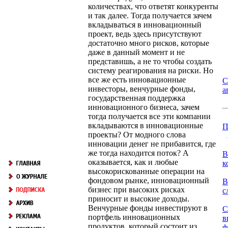
количествах, что ответят конкуренты
и так далее. Тогда получается зачем
вкладываться в инновационный
проект, ведь здесь присутствуют
достаточно много рисков, которые
даже в данный момент и не
представишь, а не то чтобы создать
систему реагирования на риски. Но
все же есть инновационные
С
инвесторы, венчурные фонды,
а
государственная поддержка
инновационного бизнеса, зачем
тогда получается все эти компании
вкладываются в инновационные
П
проекты? От модного слова
инновации денег не прибавится, где
же тогда находится поток? А
В
оказывается, как и любые
к
высокорискованные операции на
фондовом рынке, инновационный
В
бизнес при высоких рисках
с
приносит и высокие доходы.
Венчурные фонды инвестируют в
С
портфель инновационных
в
продуктов, который состоит из
ф