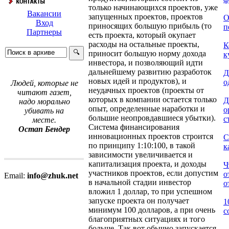
только начинающихся проектов, уже
Вакансии
запущенных проектов, проектов
О
Вход
приносящих большую прибыль (то
п
Партнеры
есть проекта, который окупает
расходы на остальные проекты,
К
приносит большую норму дохода
к
инвестора, и позволяющий идти
дальнейшему развитию разработок
Д
новых идей и продуктов), и
о
Людей, которые не
неудачных проектов (проекты от
читают газет,
которых в компании остается только
Д
надо морально
опыт, определенные наработки и
о
убивать на
большие неопровдавшиеся убытки).
с
месте.
Система финансирования
Остап Бендер
инновационных проектов строится
С
по принципу 1:10:100, в такой
к
зависимости увеличивается и
капитализация проекта, и доходы
Ч
участников проектов, если допустим
о
Email:
info@zhuk.net
в начальной стадии инвестор
о
вложил 1 доллар, то при успешном
запуске проекта он получает
1
минимум 100 долларов, а при очень
с
благоприятных ситуациях и того
больше. Так вот обычно запускается