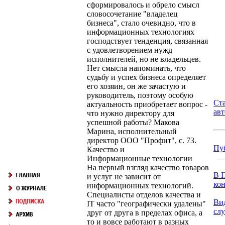
сформировалось и обрело смысл
словосочетание "владелец
бизнеса", стало очевидно, что в
информационных технологиях
господствует тенденция, связанная
с удовлетворением нужд
исполнителей, но не владельцев.
Нет смысла напоминать, что
судьбу и успех бизнеса определяет
его хозяин, он же зачастую и
руководитель, поэтому особую
Ст
актуальность приобретает вопрос -
ав
что нужно директору для
успешной работы? Макова
Марина, исполнительный
директор ООО "Профит", с. 73.
Пу
Качество и
Информационные технологии
На первый взгляд качество товаров
В П
и услуг не зависит от
кон
информационных технологий.
Специалисты отделов качества и
Ви
IT часто "географически удалены"
сл
друг от друга в пределах офиса, а
то и вовсе работают в разных