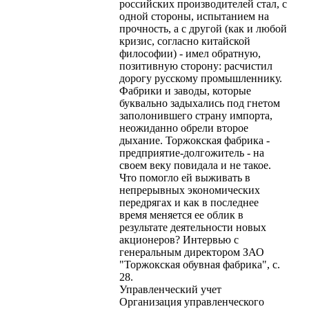
российских производителей стал, с
одной стороны, испытанием на
прочность, а с другой (как и любой
кризис, согласно китайской
философии) - имел обратную,
позитивную сторону: расчистил
дорогу русскому промышленнику.
Фабрики и заводы, которые
буквально задыхались под гнетом
заполонившего страну импорта,
неожиданно обрели второе
дыхание. Торжокская фабрика -
предприятие-долгожитель - на
своем веку повидала и не такое.
Что помогло ей выживать в
непрерывных экономических
передрягах и как в последнее
время меняется ее облик в
результате деятельности новых
акционеров? Интервью с
генеральным директором ЗАО
"Торжокская обувная фабрика", с.
28.
Управленческий учет
Организация управленческого