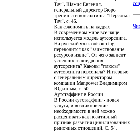
соц
Тач", Шамис Евгения,
генеральный директор Бюро
тренинга и консалтинга "Персонал
Тач", с. 46.
Чи
Как сэкономить на кадраx
В современном мире все чаще
используется модель аутсорсинга.
На русский язык outsourcing
переводится как "заимствование
ресурсов извне". От чего зависит
успешность внедрения
аутсорсинга? Каковы "плюсы"
аутсорсинга персонала? Интервью
с генеральным директором
компании Manpower Владимиром
Юдкиным, с. 50.
Аутстаффинг в России
В России аутстаффинг - новая
услуга, и возникновение
необходимости в ней можно
расценивать как позитивный
признак развития цивилизованных
рыночных отношений. С. 54.