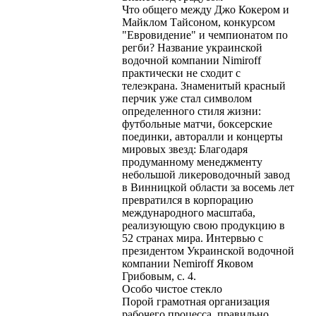
Что общего между Джо Кокером и
Майклом Тайсоном, конкурсом
"Евровидение" и чемпионатом по
регби? Название украинской
водочной компании Nimiroff
практически не сходит с
телеэкрана. Знаменитый красный
перчик уже стал символом
определенного стиля жизни:
футбольные матчи, боксерские
поединки, авторалли и концерты
мировых звезд: Благодаря
продуманному менеджменту
небольшой ликероводочный завод
в Винницкой области за восемь лет
превратился в корпорацию
международного масштаба,
реализующую свою продукцию в
52 странах мира. Интервью с
президентом Украинской водочной
компании Nemiroff Яковом
Грибовым, с. 4.
Особо чистое стекло
Порой грамотная организация
рабочего процесса, правильно