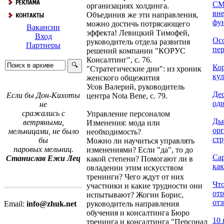
СМ
организациях холдинга.
вн
Объединив же эти направления,
фун
можно достичь потрясающего
Вакансии
эффекта! Левицкий Тимофей,
Вход
Ос
руководитель отдела развития
Партнеры
пер
решений компании "КОРУС
Консалтинг", с. 76.
Ко
"Стратегические дни": из хроник
кул
женского общежития
Усов Валерий, руководитель
Дес
Если бы Дон-Кихоты
центра Nota Bene, с. 79.
оди
не
сражались с
Управление персоналом
Дь
ветряными,
Изменения: мода или
ор
мельницами, не было
необходимость?
стр
бы
Можно ли научиться управлять
паровых мельниц.
изменениями? Если "да", то до
Са
Станислав Ежи Лец
какой степени? Помогают ли в
как
овладении этим искусством
тренинги? Чего ждут от них
Что
участники и какие трудности они
от
испытывают? Жогин Борис,
отз
руководитель направления
Email:
info@zhuk.net
обучения и консалтинга Бюро
10 
тренинга и консалтинга "Персонал