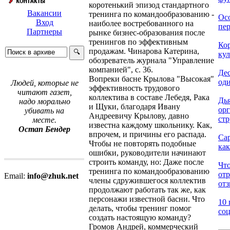
коротенький эпизод стандартного
Вакансии
тренинга по командообразованию -
Ос
Вход
наиболее востребованного на
пер
Партнеры
рынке бизнес-образования после
тренингов по эффективным
Ко
продажам. Чинарова Катерина,
кул
обозреватель журнала "Управление
компанией", с. 36.
Дес
Вопреки басне Крылова "Высокая"
оди
Людей, которые не
эффективность трудового
читают газет,
коллектива в составе Лебедя, Рака
Дь
надо морально
и Щуки, благодаря Ивану
ор
убивать на
Андреевичу Крылову, давно
стр
месте.
известна каждому школьнику. Как,
Остап Бендер
впрочем, и причины его распада.
Са
Чтобы не повторять подобные
как
ошибки, руководители начинают
строить команду, но: Даже после
Что
тренинга по командообразованию
от
Email:
info@zhuk.net
члены сдружившегося коллектив
отз
продолжают работать так же, как
персонажи известной басни. Что
10 
делать, чтобы тренинг помог
соц
создать настоящую команду?
Громов Андрей, коммерческий