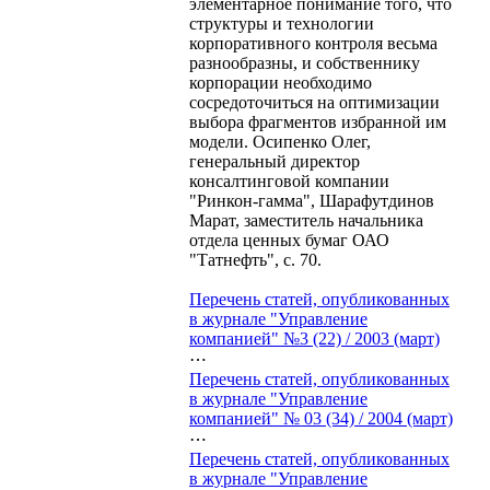
элементарное понимание того, что
структуры и технологии
корпоративного контроля весьма
разнообразны, и собственнику
корпорации необходимо
сосредоточиться на оптимизации
выбора фрагментов избранной им
модели. Осипенко Олег,
генеральный директор
консалтинговой компании
"Ринкон-гамма", Шарафутдинов
Марат, заместитель начальника
отдела ценных бумаг ОАО
"Татнефть", с. 70.
Перечень статей, опубликованных
в журнале "Управление
компанией" №3 (22) / 2003 (март)
⋯
Перечень статей, опубликованных
в журнале "Управление
компанией" № 03 (34) / 2004 (март)
⋯
Перечень статей, опубликованных
в журнале "Управление