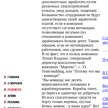
дополнительно заработать путем
различных злоупотреблений
(откаты, увод доходов, хищения).
Большинство сотрудников не будут
удовлетворены своей заработной
платой, если в компании
отсутствует система мотивации,
позволяющая легально (по
отношению к компании)
Ст
зарабатывать больше денег. Таким
ав
образом, если не мотивировать
работников, они сделают это сами.
И не факт, что в пользу компании.
Лунин Владлен, генеральный
Пу
директор консалтинговой
компании "Мартекс", с. 33.
Team-building, или "Потому что мы
В П
- команда!"
кон
"Вы команда: вас десять
мореплавателей, попавших в
Ви
кораблекрушение. Корабль тонет,
сл
до берега в одиночку не добраться.
Из всех спасательных средств на
СМ
борту только веревки, пустые
вн
бочки, компас - и ваши идеи!" Вот
фун