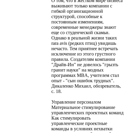
О том, что в жестком мире бизнеса
выживают только компании с
гибкой организационной
структурой, способные к
постоянным изменениям,
современные менеджеры знают
еще со студенческой скамьи.
Однако в реальной жизни таких
rara avis (редких птиц) увидишь
нечасто. Тем приятнее встречать
исключение из этого грустного
правила. Создателям компании
"Драйв-Ин" не довелось "грызть
гранит науки" на модных
программах MBA, учителем стал
опыт - "сын ошибок трудных".
Дикаленко Михаил, обозреватель,
с. 18.
Управление персоналом
Материальное стимулирование
управленческих проектных команд
Как стимулировать
управленческие проектные
команды в условиях нехватки