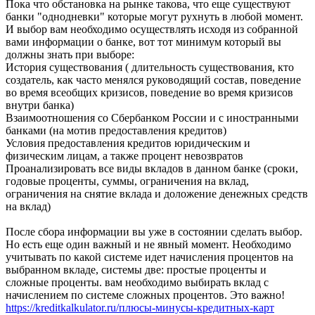
Пока что обстановка на рынке такова, что еще существуют
банки "однодневки" которые могут рухнуть в любой момент.
И выбор вам необходимо осуществлять исходя из собранной
вами информации о банке, вот тот минимум который вы
должны знать при выборе:
История существования ( длительность существования, кто
создатель, как часто менялся руководящий состав, поведение
во время всеобщих кризисов, поведение во время кризисов
внутри банка)
Взаимоотношения со Сбербанком России и с иностранными
банками (на мотив предоставления кредитов)
Условия предоставления кредитов юридическим и
физическим лицам, а также процент невозвратов
Проанализировать все виды вкладов в данном банке (сроки,
годовые проценты, суммы, ограничения на вклад,
ограничения на снятие вклада и доложение денежных средств
на вклад)
После сбора информации вы уже в состоянии сделать выбор.
Но есть еще один важный и не явный момент. Необходимо
учитывать по какой системе идет начисления процентов на
выбранном вкладе, системы две: простые проценты и
сложные проценты. вам необходимо выбирать вклад с
начислением по системе сложных процентов. Это важно!
https://kreditkalkulator.ru/плюсы-минусы-кредитных-карт