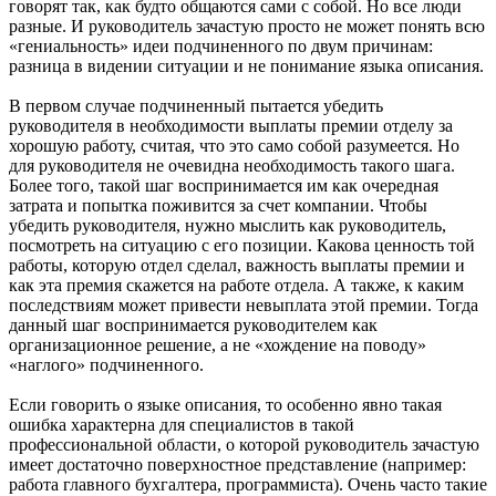
говорят так, как будто общаются сами с собой. Но все люди
разные. И руководитель зачастую просто не может понять всю
«гениальность» идеи подчиненного по двум причинам:
разница в видении ситуации и не понимание языка описания.
В первом случае подчиненный пытается убедить
руководителя в необходимости выплаты премии отделу за
хорошую работу, считая, что это само собой разумеется. Но
для руководителя не очевидна необходимость такого шага.
Более того, такой шаг воспринимается им как очередная
затрата и попытка поживится за счет компании. Чтобы
убедить руководителя, нужно мыслить как руководитель,
посмотреть на ситуацию с его позиции. Какова ценность той
работы, которую отдел сделал, важность выплаты премии и
как эта премия скажется на работе отдела. А также, к каким
последствиям может привести невыплата этой премии. Тогда
данный шаг воспринимается руководителем как
организационное решение, а не «хождение на поводу»
«наглого» подчиненного.
Если говорить о языке описания, то особенно явно такая
ошибка характерна для специалистов в такой
профессиональной области, о которой руководитель зачастую
имеет достаточно поверхностное представление (например:
работа главного бухгалтера, программиста). Очень часто такие