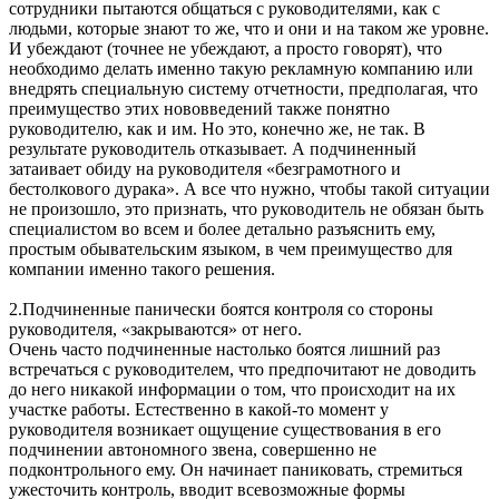
сотрудники пытаются общаться с руководителями, как с
людьми, которые знают то же, что и они и на таком же уровне.
И убеждают (точнее не убеждают, а просто говорят), что
необходимо делать именно такую рекламную компанию или
внедрять специальную систему отчетности, предполагая, что
преимущество этих нововведений также понятно
руководителю, как и им. Но это, конечно же, не так. В
результате руководитель отказывает. А подчиненный
затаивает обиду на руководителя «безграмотного и
бестолкового дурака». А все что нужно, чтобы такой ситуации
не произошло, это признать, что руководитель не обязан быть
специалистом во всем и более детально разъяснить ему,
простым обывательским языком, в чем преимущество для
компании именно такого решения.
2.Подчиненные панически боятся контроля со стороны
руководителя, «закрываются» от него.
Очень часто подчиненные настолько боятся лишний раз
встречаться с руководителем, что предпочитают не доводить
до него никакой информации о том, что происходит на их
участке работы. Естественно в какой-то момент у
руководителя возникает ощущение существования в его
подчинении автономного звена, совершенно не
подконтрольного ему. Он начинает паниковать, стремиться
ужесточить контроль, вводит всевозможные формы