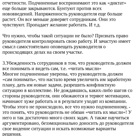
отчетности. Подчиненные воспринимают это как «диктат»
еще больше закрываются. Бунтуют против всех
нововведений. Напряженность руководителя еще больше
растет. Он все меньше доверяет сотрудникам. Они это
чувствуют. Пропадает желание работать. И т.д.
Что нужно, чтобы такой ситуации не было? Признать право
руководителя контролировать свою работу. И зачастую имеет
смысл самостоятельно оповещать руководителя о
происходящих делах на своем участке.
3.Убежденность сотрудников в том, что руководитель должен
все понимать и видеть сам, т.е. «читать мысли»
Многие подчиненные уверены, что руководитель должен
«сам понимать», что настало время увеличить им заработную
плану, дать им новые задачи, разрешить конфликтную
ситуацию в коллективе. Не дождавшись, каких-либо шагов со
стороны руководителя, они обижаются и теряют мотивацию,
начинают хуже работать и в результате уходят из компании.
Чтобы этого не происходило, все что нужно подчиненному, -
это понять, что руководитель не обязан «читать их мысли»! У
него и так достаточно много своих задач. А также научиться
аргументировано, безэмоционально доносить до руководителя
свое видение ситуации и искать возможные варианты
решения.