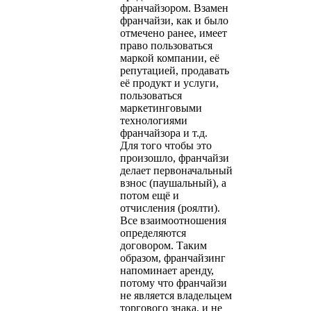
франчайзором. Взамен
франчайзи, как и было
отмечено ранее, имеет
право пользоваться
маркой компании, её
репутацией, продавать
её продукт и услуги,
пользоваться
маркетинговыми
технологиями
франчайзора и т.д.
Для того чтобы это
произошло, франчайзи
делает первоначальный
взнос (паушальный), а
потом ещё и
отчисления (роялти).
Все взаимоотношения
определяются
договором. Таким
образом, франчайзинг
напоминает аренду,
потому что франчайзи
не является владельцем
торгового знака, и не