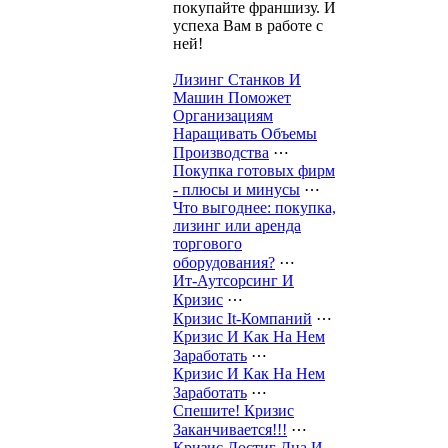
покупайте франшизу. И
успеха Вам в работе с
ней!
Лизинг Станков И
Машин Поможет
Организациям
Наращивать Объемы
Производства
⋯
Покупка готовых фирм
- плюсы и минусы
⋯
Что выгоднее: покупка,
лизинг или аренда
торгового
оборудования?
⋯
Ит-Аутсорсинг И
Кризис
⋯
Кризис It-Компаний
⋯
Кризис И Как На Нем
Заработать
⋯
Кризис И Как На Нем
Заработать
⋯
Спешите! Кризис
Заканчивается!!!
⋯
Кризис Достиг Дна И