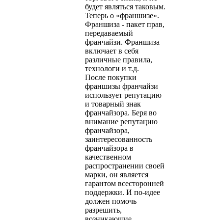
будет являться таковым.
Теперь о «франшизе».
Франшиза - пакет прав,
передаваемый
франчайзи. Франшиза
включает в себя
различные правила,
технологи и т.д.
После покупки
франшизы франчайзи
использует репутацию
и товарный знак
франчайзора. Беря во
внимание репутацию
франчайзора,
заинтересованность
франчайзора в
качественном
распространении своей
марки, он является
гарантом всесторонней
поддержки. И по-идее
должен помочь
разрешить,
возникающие