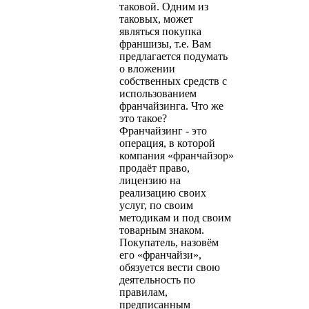
таковой. Одним из
таковых, может
являться покупка
франшизы, т.е. Вам
предлагается подумать
о вложении
собственных средств с
использованием
франчайзинга. Что же
это такое?
Франчайзинг - это
операция, в которой
компания «франчайзор»
продаёт право,
лицензию на
реализацию своих
услуг, по своим
методикам и под своим
товарным знаком.
Покупатель, назовём
его «франчайзи»,
обязуется вести свою
деятельность по
правилам,
предписанным