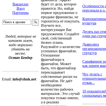
будет от дела, которое
Вакансии
Особенности 
нравится. Но, найдя
Вход
персонала в о..
первое предложение о
Партнеры
продаже франшизы, не
Корпоративна
торопитесь её покупать.
культура
Изучите все,
интересующие Вас
Десять раз отм
предложения. Создайте
один раз струк.
Людей, которые не
свой, собственный
читают газет,
бизнес-плана.
Дьяволята
надо морально
Разузнайте о количестве
организацион
убивать на
успешных франчайзи.
структур
месте.
Отношение
Остап Бендер
франчайзора к
Сарафанное р
франчайзи. Может
как прием марк
быть, что франчайзор
перекладывает
Что делать с
собственные риски на
отрицательны
Email:
info@zhuk.net
франчайзи. Не даёт
отзыв...
необходимое
количество рабочих
10 показателе
материалов. Это случай
социальных мед
покупки только имени,
а в реалиях