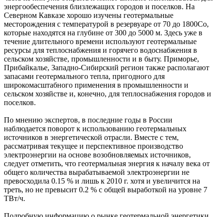
энергообеспечения близлежащих городов и поселков. На
Северном Кавказе хорошо изучены геотермальные
месторождения с температурой в резервуаре от 70 до 1800Со,
которые находятся на глубине от 300 до 5000 м. Здесь уже в
течение длительного времени используют геотермальные
ресурсы для теплоснабжения и горячего водоснабжения в
сельском хозяйстве, промышленности и в быту. Приморье,
Прибайкалье, Западно-Сибирский регион также располагают
запасами геотермального тепла, пригодного для
широкомасштабного применения в промышленности и
сельском хозяйстве и, конечно, для теплоснабжения городов и
поселков.
По мнению экспертов, в последние годы в России
наблюдается поворот к использованию геотермальных
источников в энергетической отрасли. Вместе с тем,
рассматривая текущее и перспективное производство
электроэнергии на основе возобновляемых источников,
следует отметить, что геотермальная энергия к началу века от
общего количества вырабатываемой электроэнергии не
превосходила 0.15 % и лишь к 2010 г. хотя и увеличится на
треть, но не превысит 0.2 % с общей выработкой на уровне 7
ТВт/ч.
Подробную информацию о рынке геотермальной энергетики