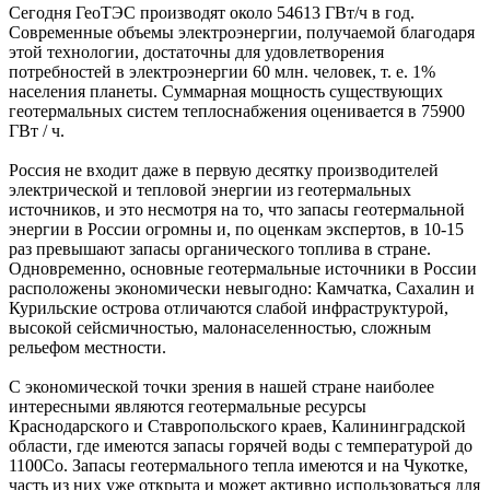
Сегодня ГеоТЭС производят около 54613 ГВт/ч в год.
Современные объемы электроэнергии, получаемой благодаря
этой технологии, достаточны для удовлетворения
потребностей в электроэнергии 60 млн. человек, т. е. 1%
населения планеты. Суммарная мощность существующих
геотермальных систем теплоснабжения оценивается в 75900
ГВт / ч.
Россия не входит даже в первую десятку производителей
электрической и тепловой энергии из геотермальных
источников, и это несмотря на то, что запасы геотермальной
энергии в России огромны и, по оценкам экспертов, в 10-15
раз превышают запасы органического топлива в стране.
Одновременно, основные геотермальные источники в России
расположены экономически невыгодно: Камчатка, Сахалин и
Курильские острова отличаются слабой инфраструктурой,
высокой сейсмичностью, малонаселенностью, сложным
рельефом местности.
С экономической точки зрения в нашей стране наиболее
интересными являются геотермальные ресурсы
Краснодарского и Ставропольского краев, Калининградской
области, где имеются запасы горячей воды с температурой до
1100Со. Запасы геотермального тепла имеются и на Чукотке,
часть из них уже открыта и может активно использоваться для