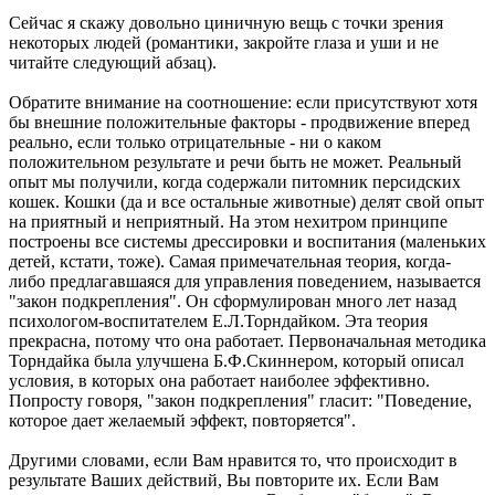
Сейчас я скажу довольно циничную вещь с точки зрения
некоторых людей (романтики, закройте глаза и уши и не
читайте следующий абзац).
Обратите внимание на соотношение: если присутствуют хотя
бы внешние положительные факторы - продвижение вперед
реально, если только отрицательные - ни о каком
положительном результате и речи быть не может. Реальный
опыт мы получили, когда содержали питомник персидских
кошек. Кошки (да и все остальные животные) делят свой опыт
на приятный и неприятный. На этом нехитром принципе
построены все системы дрессировки и воспитания (маленьких
детей, кстати, тоже). Самая примечательная теория, когда-
либо предлагавшаяся для управления поведением, называется
"закон подкрепления". Он сформулирован много лет назад
психологом-воспитателем Е.Л.Торндайком. Эта теория
прекрасна, потому что она работает. Первоначальная методика
Торндайка была улучшена Б.Ф.Скиннером, который описал
условия, в которых она работает наиболее эффективно.
Попросту говоря, "закон подкрепления" гласит: "Поведение,
которое дает желаемый эффект, повторяется".
Другими словами, если Вам нравится то, что происходит в
результате Ваших действий, Вы повторите их. Если Вам