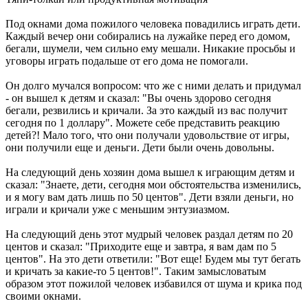
Под окнами дома пожилого человека повадились играть дети.
Каждый вечер они собирались на лужайке перед его домом,
бегали, шумели, чем сильно ему мешали. Никакие просьбы и
уговоры играть подальше от его дома не помогали.
Он долго мучался вопросом: что же с ними делать и придумал
- он вышел к детям и сказал: "Вы очень здорово сегодня
бегали, резвились и кричали. За это каждый из вас получит
сегодня по 1 доллару". Можете себе представить реакцию
детей?! Мало того, что они получали удовольствие от игры,
они получили еще и деньги. Дети были очень довольны.
На следующий день хозяин дома вышел к играющим детям и
сказал: "Знаете, дети, сегодня мои обстоятельства изменились,
и я могу вам дать лишь по 50 центов". Дети взяли деньги, но
играли и кричали уже с меньшим энтузиазмом.
На следующий день этот мудрый человек раздал детям по 20
центов и сказал: "Приходите еще и завтра, я вам дам по 5
центов". На это дети ответили: "Вот еще! Будем мы тут бегать
и кричать за какие-то 5 центов!". Таким замысловатым
образом этот пожилой человек избавился от шума и крика под
своими окнами.