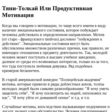
Тяни-Толкай Или Продуктивная
Мотивация
Когда мы говорим о мотивации, то чаще всего имеем в виду
наличие эмоционального состояния, которое побуждает
человека действовать в определенном направлении. Мотив
(от старо - французского motivus) дословно "побуждение к
действию". Эмоциональные состояния могут быть
обусловлены множеством различных причин, как правило, не
имеющих отношения к предмету деятельности. Так, молодой
человек может поступать в высшее учебное заведение,
далекое от среды его возможных интересов, только из-за того,
что туда поступила любимая девушка. Ряд подобных
примеров бесконечен.
В старой американской комедии "Полицейская академия"
мотивы, которые привели в ряды доблестных копов, толпы
молодых людей были самыми разнообразными: "Я хочу уметь
защитить себя", "Я хочу посмотреть на людей, непохожих на
нас", "Я хочу уйти от домашней опеки" и т.д. и т.п.
Случайные мотивы, впоследствии вызывающие недоумение и
досаду, роднит одно обстоятельство. Человек предпринимает