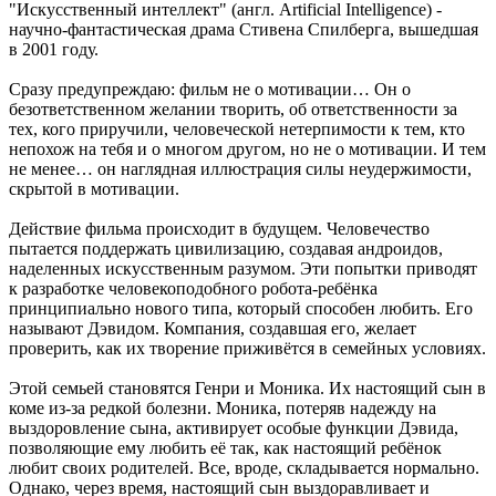
"Искусственный интеллект" (англ. Artificial Intelligence) -
научно-фантастическая драма Стивена Спилберга, вышедшая
в 2001 году.
Сразу предупреждаю: фильм не о мотивации… Он о
безответственном желании творить, об ответственности за
тех, кого приручили, человеческой нетерпимости к тем, кто
непохож на тебя и о многом другом, но не о мотивации. И тем
не менее… он наглядная иллюстрация силы неудержимости,
скрытой в мотивации.
Действие фильма происходит в будущем. Человечество
пытается поддержать цивилизацию, создавая андроидов,
наделенных искусственным разумом. Эти попытки приводят
к разработке человекоподобного робота-ребёнка
принципиально нового типа, который способен любить. Его
называют Дэвидом. Компания, создавшая его, желает
проверить, как их творение приживётся в семейных условиях.
Этой семьей становятся Генри и Моника. Их настоящий сын в
коме из-за редкой болезни. Моника, потеряв надежду на
выздоровление сына, активирует особые функции Дэвида,
позволяющие ему любить её так, как настоящий ребёнок
любит своих родителей. Все, вроде, складывается нормально.
Однако, через время, настоящий сын выздоравливает и