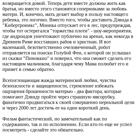
возвращается домой. Теперь дети вместе должны жить как
братья, но вместо этого становятся соперниками за любовь
матери. И, конечно, мать делает выбор в пользу настоящего
ребенка, это логично. Вместо того, чтобы доставить Дэвида в
"Кибертроникс", Моника отпускает его в лес, предупреждая,
чтобы тот остерегался "торжества плоти" - шоу-мероприятия,
где андроидов уничтожают публично на аренах, как некогда в
Древнем Риме восставших рабов и христиан. И вот
маленький, безответственно очеловеченный, робот
отправляется на поиски Голубой Феи, о которой он услышал
из сказки "Пиноккио" и поверил, что она сможет сделать его
настоящим мальчиком, благодаря чему Мама полюбит его и
примет в семью обратно.
Всепоглощающая жажда материнской любви, чувства
безопасности и защищенности, стремление избежать
ощущения брошенности матерью - два фактора, которые
помогают Дэвиду пройти через страшную мясорубку,
фанатично продвигаться к своей совершенно нереальной цели
и через 2000 лет достичь ее на один короткий день.
Фильм фантастический, но замечательный как по
содержанию, так и по исполнению. Если кто-то еще не успел
посмотреть - сделайте это обязательно.