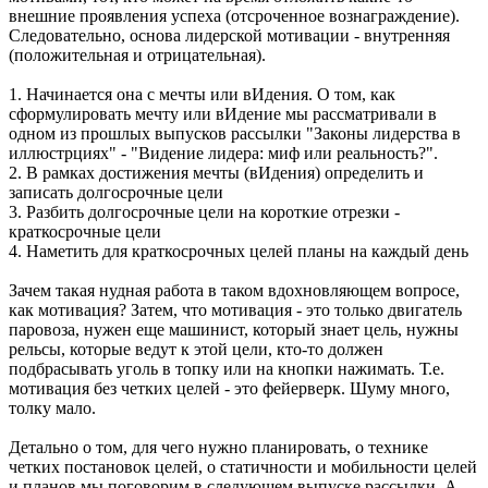
внешние проявления успеха (отсроченное вознаграждение).
Следовательно, основа лидерской мотивации - внутренняя
(положительная и отрицательная).
1. Начинается она с мечты или вИдения. О том, как
сформулировать мечту или вИдение мы рассматривали в
одном из прошлых выпусков рассылки "Законы лидерства в
иллюстрциях" - "Видение лидера: миф или реальность?".
2. В рамках достижения мечты (вИдения) определить и
записать долгосрочные цели
3. Разбить долгосрочные цели на короткие отрезки -
краткосрочные цели
4. Наметить для краткосрочных целей планы на каждый день
Зачем такая нудная работа в таком вдохновляющем вопросе,
как мотивация? Затем, что мотивация - это только двигатель
паровоза, нужен еще машинист, который знает цель, нужны
рельсы, которые ведут к этой цели, кто-то должен
подбрасывать уголь в топку или на кнопки нажимать. Т.е.
мотивация без четких целей - это фейерверк. Шуму много,
толку мало.
Детально о том, для чего нужно планировать, о технике
четких постановок целей, о статичности и мобильности целей
и планов мы поговорим в следующем выпуске рассылки. А