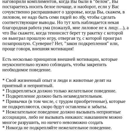
наговорили комплиментов, когда Вы были в "белом", Вы
постараетесь носить белое почаще, и наоборот, если у Вас
сочувственно распрашивают о здоровье, когда Вы, скажем, в
лиловом, не надо быть семи пядей во лбу, чтобы сделать
соответствующие выводы. Но тут хоть наблюдается некая
благородная работа ума (пожалуй, мне лиловое не к лицу…), а
что Вы скажете, когда теннисист берет ту ракетку с которой
он выиграл прошлую игру, отвергая ту, с которой проиграл
позапрошлую. Суеверие? Нет, "закон подкрепления" или,
проще говоря, внешняя мотивация!
Есть несколько принципов внешней мотивации, которые
неукоснительно нужно соблюдать, чтобы закрепить
необходимое поведение.
* Свой жизненный опыт и люди и животные делят на
приятный и неприятный.
* Подкрепляться должно только желательное поведение.
* Подкрепление должно быть незамедлительным.
* Привычки (в том числе, с трудом приобретенные), которые
не подкрепляются, скоро будут оставлены и забыты.
* Нежелательное поведение должно вызывать неприятные
ассоциации, либо не вызывать никаких: наказанием можно
многое разрушить, но ничего невозможно создать
* Никогда не подкрепляйте нежелательное поведение.