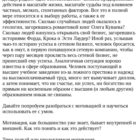
действия в масштабе жизни, масштабе судьбы под влиянием
частных, мелких, спонтанных факторов. Все это в полной
мере относится и к выбору работы, а также к ее
эффективности. Сколько случайных людей оказалось в
геологии, загоревшись романтикой книг Олега Куваева?
Сколько людей кинулось открывать свой бизнес, загоревшись
историями Форда, Крока и Эсти Лаудер? Иной раз, услышав
чью-то историю успеха в сетевом бизнесе, человек бросается,
как в омут, в первую попавшуюся сетевую компанию, чтобы
через пару месяцев проклясть весь сетевой бизнес, не
принесший ему успеха. Аналогичная ситуация хорошо
известна в сфере образования. Человек поступающий в
высшее учебное заведение из-за ложного престижа и надежд
на высокооплачиваемый труд, много лет вымучивает диплом,
а затем понимает, что ни счастье, ни успех, ни богатство ни
прямым ни косвенным образом с высшим (и любым другим)
образованием никак не связаны.
Давайте попробуем разобраться с мотивацией и научиться
использовать ее с умом.
Мотивация, как большинство уже знает, бывает внутренней и
внешней. Как это понять и как это действует?
Тяни-толкай или продуктивная мотивация