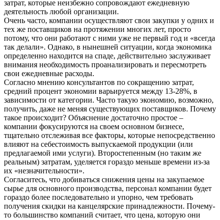
затрат, которые неизбежно сопровождают ежедневную
деятельность любой организации.
Очень часто, компании осуществляют свои закупки у одних и
тех же поставщиков на протяжении многих лет, просто
потому, что они работают с ними уже не первый год и «всегда
так делали». Однако, в нынешней ситуации, когда экономика
определенно находится на спаде, действительно заслуживает
внимания необходимость проанализировать и пересмотреть
свои ежедневные расходы.
Согласно мнению консультантов по сокращению затрат,
средний процент экономии варьируется между 13-28%, в
зависимости от категории. Часто такую экономию, возможно,
получить, даже не меняя существующих поставщиков. Почему
такое происходит? Объяснение достаточно простое –
компании фокусируются на своем основном бизнесе,
тщательно отслеживая все факторы, которые непосредственно
влияют на себестоимость выпускаемой продукции (или
предлагаемой ими услуги). Второстепенным (но таким же
реальным) затратам, уделяется гораздо меньше времени из-за
их «незначительности».
Согласитесь, что добиваться снижения цены на закупаемое
сырье для основного производства, персонал компании будет
гораздо более последовательно и упорно, чем требовать
получения скидки на канцелярские принадлежности. Почему-
то большинство компаний считает, что цена, которую они