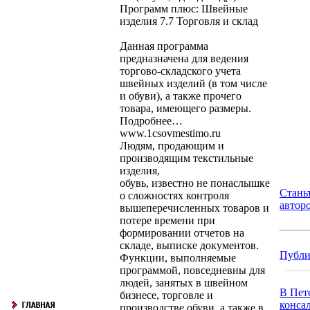
Программ плюс: Швейные
изделия 7.7 Торговля и склад
Данная программа
предназначена для ведения
торгово-складского учета
швейных изделий (в том числе
и обуви), а также прочего
товара, имеющего размеры.
Подробнее…
www.1csovmestimo.ru
Людям, продающим и
производящим текстильные
изделия,
обувь, известно не понаслышке
Стань
о сложностях контроля
автор
вышеперечисленных товаров и
потере времени при
формировании отчетов на
складе, выписке документов.
Публи
Функции, выполняемые
программой, повседневны для
людей, занятых в швейном
В Пет
бизнесе, торговле и
консал
производстве обуви, а также в