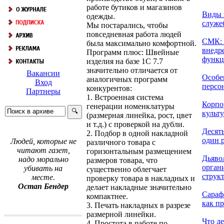
работе бутиков и магазинов
Виды 
одежды.
служе
Мы постарались, чтобы
повседневная работа людей
СМК: 
была максимально комфортной.
внедр
Программ плюс: Швейные
функц
изделия на базе 1С 7.7
значительно отличается от
Вакансии
Особе
аналогичных программ
Вход
персон
конкурентов:
Партнеры
1. Встроенная система
Корпо
генерации номенклатуры
культ
(размерная линейка, рост, цвет
и т.д.) с проверкой на дубли.
Десять
2. Подбор в одной накладной
один р
Людей, которые не
различного товара с
читают газет,
горизонтальным размещением
Дьяво
надо морально
размеров товара, что
орган
убивать на
существенно облегчает
струк
месте.
проверку товара в накладных и
Остап Бендер
делает накладные значительно
Сараф
компактнее.
как пр
3. Печать накладных в разрезе
размерной линейки.
Что де
4. Простота в работе по