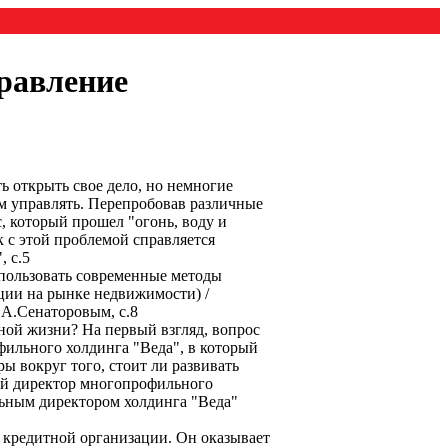
равление
 открыть свое дело, но немногие
им управлять. Перепробовав различные
, который прошел "огонь, воду и
к с этой проблемой справляется
 с.5
спользовать современные методы
ции на рынке недвижимости) /
А.Сенаторовым, с.8
шной жизни? На первый взгляд, вопрос
ильного холдинга "Веда", в который
ы вокруг того, стоит ли развивать
ный директор многопрофильного
альным директором холдинга "Веда"
 кредитной организации. Он оказывает