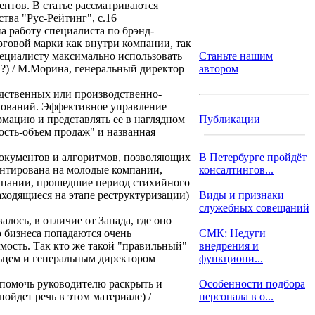
иентов. В статье рассматриваются
тва "Рус-Рейтинг", с.16
а работу специалиста по брэнд-
рговой марки как внутри компании, так
пециалисту максимально использовать
Станьте нашим
а?) / М.Морина, генеральный директор
автором
одственных или производственно-
нований. Эффективное управление
рмацию и представлять ее в наглядном
Публикации
ость-объем продаж" и названная
документов и алгоритмов, позволяющих
В Петербурге пройдёт
ентирована на молодые компании,
консалтингов...
омпании, прошедшие период стихийного
аходящиеся на этапе реструктуризации)
Виды и признаки
служебных совещаний
лось, в отличие от Запада, где оно
о бизнеса попадаются очень
СМК: Недуги
имость. Так кто же такой "правильный"
внедрения и
льцем и генеральным директором
функциони...
 помочь руководителю раскрыть и
Особенности подбора
ойдет речь в этом материале) /
персонала в о...