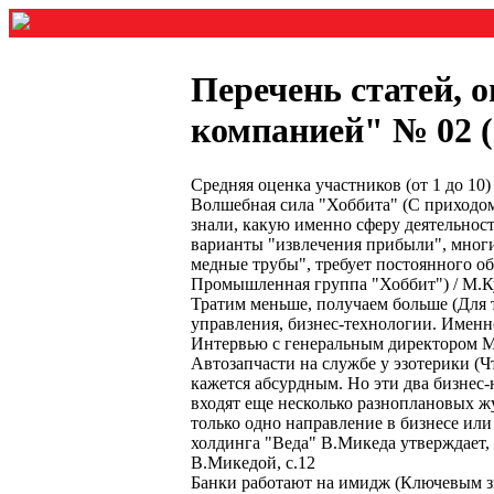
Перечень статей, 
компанией" № 02 (3
Средняя оценка участников (от 1 до 1
Волшебная сила "Хоббита" (С приходом
знали, какую именно сферу деятельнос
варианты "извлечения прибыли", многи
медные трубы", требует постоянного об
Промышленная группа "Хоббит") / М.К
Тратим меньше, получаем больше (Для 
управления, бизнес-технологии. Имен
Интервью с генеральным директором М
Автозапчасти на службе у эзотерики (Ч
кажется абсурдным. Но эти два бизнес
входят еще несколько разноплановых жу
только одно направление в бизнесе ил
холдинга "Веда" В.Микеда утверждает, 
В.Микедой, с.12
Банки работают на имидж (Ключевым зв