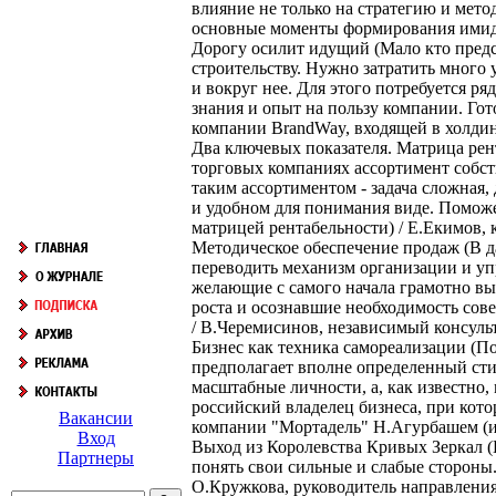
влияние не только на стратегию и метод
основные моменты формирования имиджа
Дорогу осилит идущий (Мало кто предст
строительству. Нужно затратить много 
и вокруг нее. Для этого потребуется 
знания и опыт на пользу компании. Гот
компании BrandWay, входящей в холди
Два ключевых показателя. Матрица рен
торговых компаниях ассортимент собс
таким ассортиментом - задача сложная
и удобном для понимания виде. Поможе
матрицей рентабельности) / Е.Екимов, 
Методическое обеспечение продаж (В д
переводить механизм организации и у
желающие с самого начала грамотно вы
роста и осознавшие необходимость сов
/ В.Черемисинов, независимый консуль
Бизнес как техника самореализации (По
предполагает вполне определенный сти
масштабные личности, а, как известно,
российский владелец бизнеса, при кото
Вакансии
компании "Мортадель" Н.Агурбашем (ин
Вход
Выход из Королевства Кривых Зеркал (
Партнеры
понять свои сильные и слабые стороны.
О.Кружкова, руководитель направлени