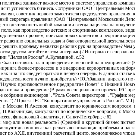
 политика занимает важное место в системе управления компани
ависит успешность бизнеса. Сотрудники ОАО "Центральный Мос
рханян, советник первого заместителя председателя правления п
енный секретарь правления (ОАО "Центральный Московский Депоз
ет, что деятельность любой компании всегда нацелена на получ
 поле, как производство детских и спортивных комплексов, види
одственных проблем, поиском новых клиентов и реорганизацие
т решению социальных задач и благотворительной деятельност
к решить проблему нехватки рабочих рук на производстве? Чем 
многом другом читайте в этом интервью) / Интервью с генераль
ии "Деловая Россия" А.Кулеминой, с.52
 <как составить план проведения изменений на предприятии> (
иниринга бизнес-процессов и о внедрении корпоративных инфор
как и за что следует браться в первую очередь. В данной статье
оследовательности нужно приобретать) / Ю.Абашкин, директор п
"Научно-производственное предприятие Полет" г. Нижний Новго
подготовка и проведение (В рамках специального проекта IFC 
е собрание акционеров", "Роль Совета директоров", "График м
ства") / Проект IFC "Корпоративное управление в России": М.Г
, г. Москва; И.Аксенов, консультант по юридическим вопросам, 
а; П.Кальницкая, консультант по юридическим вопросам, г. Москв
сеев, финансовый аналитик, г. Санкт-Петербург, с.62
 миф или новая реальность? (Средний и крупный бизнес пытает
 волнуют два вопроса: как решать возникающие проблемы и наск
мист по АХД, внутренний расчетный центр, экономическое упра