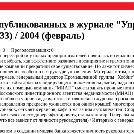
опубликованных в журнале "Уп
3) / 2004 (февраль)
0) : 0 Проголосовавших: 0
 перестройки у новых предпринимателей появилась возможность
ти выбрать, как эффективно развивать предприятие и грамотно 
е компании прекратили свое существование. Но даже тот бизнес
новления, особенно в структуре управления. Материал о том, ка
урмаев, генеральный директор Промышленной группы "Хоббит",
того чтобы добиться лидирующего положения на рынке, надо и
но с их помощью компания "МИАН" смогла занять прочные пози
осковского инвестиционного агентства недвижимости (МИАН) 
то общего у производства тасола и глянцевого журнала о роско
-направления прекрасно уживаются под одной крышей многопроф
рналов, сеть автосервисов, кафе и магазины автозапчастей. Спор
и же всячески его диверсифицировать, стары как мир. Генераль
что все зависит от личности руководителя) / Интервью с генер
еном в создании имиджа банка является личность руководителя