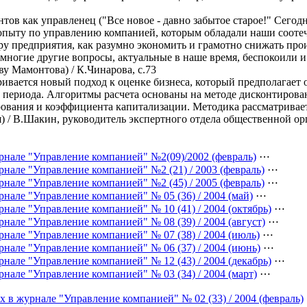
ов как управленец ("Все новое - давно забытое старое!" Сего
 опыту по управлению компанией, которым обладали наши сооте
у предприятия, как разумно экономить и грамотно снижать про
 многие другие вопросы, актуальные в наше время, беспокоили и
у Мамонтова) / К.Чинарова, с.73
тривается новый подход к оценке бизнеса, который предполагает
 периода. Алгоритмы расчета основаны на методе дисконтирова
ования и коэффициента капитализации. Методика рассматривает
 / В.Шакин, руководитель экспертного отдела общественной ор
рнале "Управление компанией" №2(09)/2002 (февраль)
⋯
нале "Управление компанией" №2 (21) / 2003 (февраль)
⋯
нале "Управление компанией" №2 (45) / 2005 (февраль)
⋯
нале "Управление компанией" № 05 (36) / 2004 (май)
⋯
нале "Управление компанией" № 10 (41) / 2004 (октябрь)
⋯
нале "Управление компанией" № 08 (39) / 2004 (август)
⋯
нале "Управление компанией" № 07 (38) / 2004 (июль)
⋯
рнале "Управление компанией" № 06 (37) / 2004 (июнь)
⋯
нале "Управление компанией" № 12 (43) / 2004 (декабрь)
⋯
нале "Управление компанией" № 03 (34) / 2004 (март)
⋯
х в журнале "Управление компанией" № 02 (33) / 2004 (февраль)