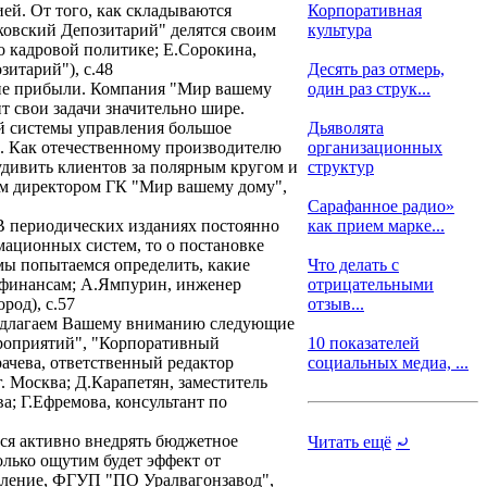
ей. От того, как складываются
Корпоративная
ковский Депозитарий" делятся своим
культура
о кадровой политике; Е.Сорокина,
итарий"), с.48
Десять раз отмерь,
ение прибыли. Компания "Мир вашему
один раз струк...
т свои задачи значительно шире.
й системы управления большое
Дьяволята
и. Как отечественному производителю
организационных
удивить клиентов за полярным кругом и
структур
ным директором ГК "Мир вашему дому",
Сарафанное радио»
В периодических изданиях постоянно
как прием марке...
мационных систем, то о постановке
 мы попытаемся определить, какие
Что делать с
о финансам; А.Ямпурин, инженер
отрицательными
род), с.57
отзыв...
предлагаем Вашему вниманию следующие
ероприятий", "Корпоративный
10 показателей
рачева, ответственный редактор
социальных медиа, ...
г. Москва; Д.Карапетян, заместитель
а; Г.Ефремова, консультант по
ся активно внедрять бюджетное
Читать ещё
⤾
олько ощутим будет эффект от
вление, ФГУП "ПО Уралвагонзавод",