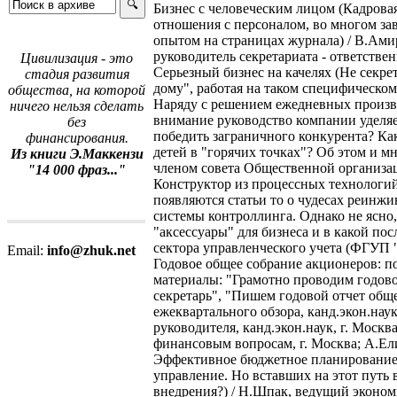
Бизнес с человеческим лицом (Кадровая
отношения с персоналом, во многом з
опытом на страницах журнала) / В.Ами
руководитель секретариата - ответств
Цивилизация - это
Серьезный бизнес на качелях (Не секр
стадия развития
дому", работая на таком специфическом
общества, на которой
Наряду с решением ежедневных произв
ничего нельзя сделать
внимание руководство компании уделяе
без
победить заграничного конкурента? Ка
финансирования.
детей в "горячих точках"? Об этом и 
Из книги Э.Маккензи
членом совета Общественной организац
"14 000 фраз..."
Конструктор из процессных технологий
появляются статьи то о чудесах реинж
системы контроллинга. Однако не ясно, 
"аксессуары" для бизнеса и в какой п
сектора управленческого учета (ФГУП 
Email:
info@zhuk.net
Годовое общее собрание акционеров: 
материалы: "Грамотно проводим годово
секретарь", "Пишем годовой отчет обще
ежеквартального обзора, канд.экон.наук
руководителя, канд.экон.наук, г. Москв
финансовым вопросам, г. Москва; А.Ели
Эффективное бюджетное планирование:
управление. Но вставших на этот путь
внедрения?) / Н.Шпак, ведущий эконо