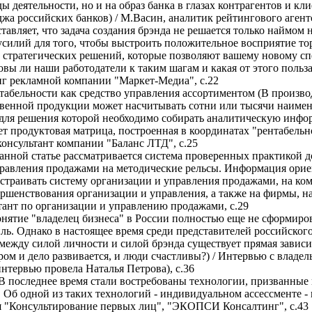
ы деятельности, но и на образ банка в глазах контрагентов и кл
 российских банков) / М.Васин, аналитик рейтингового агентс
авляет, что задача создания брэнда не решается только наймом н
усилий для того, чтобы выстроить положительное восприятие то
ряд стратегических решений, которые позволяют вашему новому с
овы ли наши работодатели к таким шагам и какая от этого польз
нг рекламной компании "Маркет-Медиа", с.22
табельности как средство управления ассортиментом (В произв
твенной продукции может насчитывать сотни или тысячи наиме
, для решения которой необходимо собирать аналитическую инфо
т продуктовая матрица, построенная в координатах "рентабельн
консультант компании "Баланс ЛТД", с.25
анной статье рассматривается система проверенных практикой 
правления продажами на методические рельсы. Информация ори
страивать систему организации и управления продажами, на к
ершенствования организации и управления, а также на фирмы, н
тант по организации и управлению продажами, с.29
нятие "владелец бизнеса" в России полностью еще не сформирова
ль. Однако в настоящее время среди представителей российског
 между силой личности и силой брэнда существует прямая завис
ром и дело развивается, и люди счастливы?) / Интервью с владе
тервью провела Наталья Петрова), с.36
В последнее время стали востребованы технологии, призванные
 Об одной из таких технологий - индивидуальном ассессменте - п
я "Консультирование первых лиц", "ЭКОПСИ Консалтинг", с.43