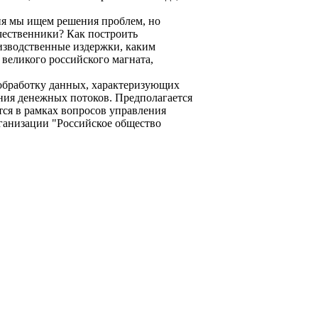
дня мы ищем решения проблем, но
чественники? Как построить
изводственные издержки, каким
 великого российского магната,
 обработку данных, характеризующих
ния денежных потоков. Предполагается
ся в рамках вопросов управления
ганизации "Российское общество