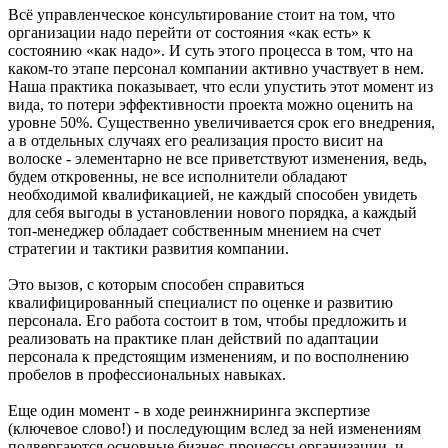
Всё управленческое консультирование стоит на том, что
организации надо перейти от состояния «как есть» к
состоянию «как надо». И суть этого процесса в том, что на
каком-то этапе персонал компании активно участвует в нем.
Наша практика показывает, что если упустить этот момент из
вида, то потери эффективности проекта можно оценить на
уровне 50%. Существенно увеличивается срок его внедрения,
а в отдельных случаях его реализация просто висит на
волоске - элементарно не все приветствуют изменения, ведь,
будем откровенны, не все исполнители обладают
необходимой квалификацией, не каждый способен увидеть
для себя выгоды в установлении нового порядка, а каждый
топ-менеджер обладает собственным мнением на счет
стратегии и тактики развития компании.
Это вызов, с которым способен справиться
квалифицированный специалист по оценке и развитию
персонала. Его работа состоит в том, чтобы предложить и
реализовать на практике план действий по адаптации
персонала к предстоящим изменениям, и по восполнению
пробелов в профессиональных навыках.
Еще один момент - в ходе реинжниринга экспертизе
(ключевое слово!) и последующим вслед за ней изменениям
подвергаются основные бизнес-процессы организации, и