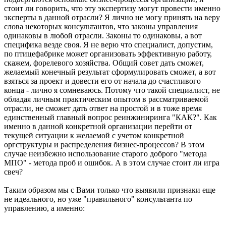
стоит ли говорить, что эту экспертизу могут провести именно
эксперты в данной отрасли? Я лично не могу принять на веру
слова некоторых консультантов, что законы управления
одинаковы в любой отрасли. Законы то одинаковы, а вот
специфика везде своя. Я не верю что специалист, допустим,
по птицефабрике может организовать эффективную работу,
скажем, форелевого хозяйства. Общий совет дать сможет,
желаемый конечный результат сформулировать сможет, а вот
взяться за проект и довести его от начала до счастливого
конца - лично я сомневаюсь. Потому что такой специалист, не
обладая личным практическим опытом в рассматриваемой
отрасли, не сможет дать ответ на простой и в тоже время
единственный главный вопрос реинжиниринга "КАК?". Как
именно в данной конкретной организации перейти от
текущей ситуации к желаемой с учетом конкретной
оргструктуры и распределения бизнес-процессов? В этом
случае неизбежно использование старого доброго "метода
МПО" - метода проб и ошибок. А в этом случае стоит ли игра
свеч?
Таким образом мы с Вами только что выявили признаки еще
не идеального, но уже "правильного" консультанта по
управлению, а именно: