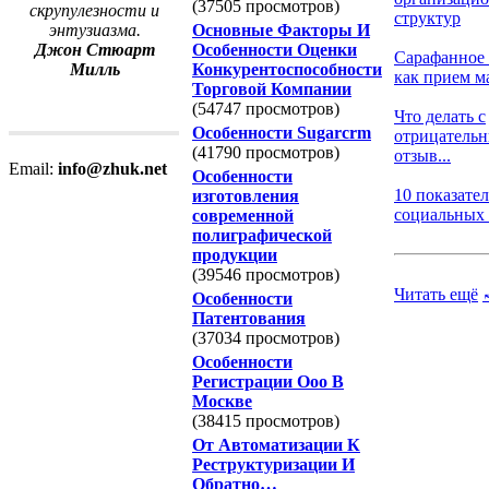
(37505 просмотров)
скрупулезности и
структур
Основные Факторы И
энтузиазма.
Особенности Оценки
Джон Стюарт
Сарафанное
Конкурентоспособности
Милль
как прием ма
Торговой Компании
(54747 просмотров)
Что делать с
Особенности Sugarcrm
отрицатель
(41790 просмотров)
отзыв...
Email:
info@zhuk.net
Особенности
10 показате
изготовления
социальных м
современной
полиграфической
продукции
(39546 просмотров)
Читать ещё
Особенности
Патентования
(37034 просмотров)
Особенности
Регистрации Ооо В
Москве
(38415 просмотров)
От Автоматизации К
Реструктуризации И
Обратно…