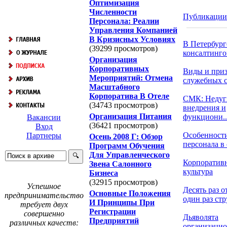
Оптимизация
Численности
Публикации
Персонала: Реалии
Управления Компанией
В Кризисных Условиях
В Петербург
(39299 просмотров)
консалтингов
Организация
Корпоративных
Виды и при
Мероприятий: Отмена
служебных 
Масштабного
Корпоратива В Отеле
СМК: Недуг
(34743 просмотров)
внедрения и
Организация Питания
функциони..
Вакансии
(36421 просмотров)
Вход
Особенност
Партнеры
Осень 2008 Г: Обзор
персонала в о
Программ Обучения
Для Управленческого
Корпоратив
Звена Салонного
культура
Бизнеса
(32915 просмотров)
Успешное
Десять раз о
Основные Положения
предпринимательство
один раз стру
И Принципы При
требует двух
Регистрации
совершенно
Дьяволята
Предприятий
различных качеств:
организаци