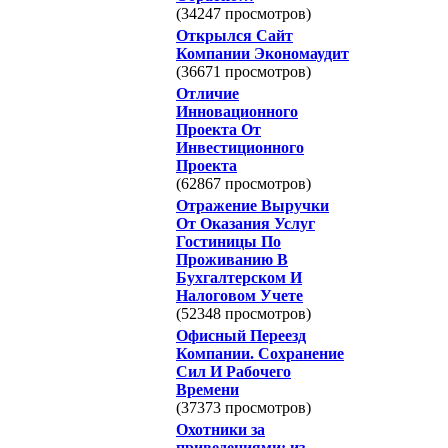
(34247 просмотров)
Открылся Сайт
Компании Экономаудит
(36671 просмотров)
Отличие
Инновационного
Проекта От
Инвестиционного
Проекта
(62867 просмотров)
Отражение Выручки
От Оказания Услуг
Гостиницы По
Проживанию В
Бухгалтерском И
Налоговом Учете
(52348 просмотров)
Офисный Переезд
Компании. Сохранение
Сил И Рабочего
Времени
(37373 просмотров)
Охотники за
приведениями: из